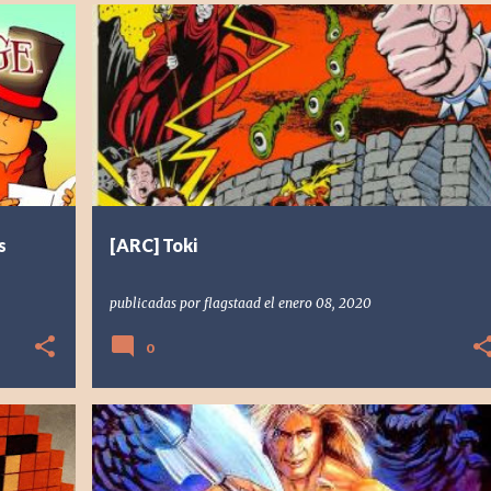
+
4
[ARC] ARCADE
1990
FLAGSTAAD
RETRO
TAD CORPORATION
TOKI
+
s
[ARC] Toki
publicadas por
flagstaad
el
enero 08, 2020
0
[GEN] SEGA GENESIS
1989
GOLDEN AXE
RESEÑA
RETRO
SEGA
VDALLOS
+