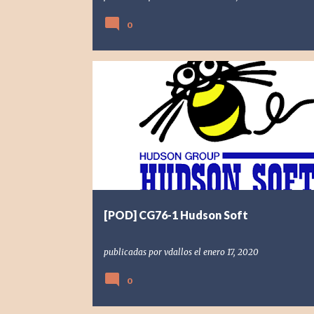
0
[POD] PODCAST
ADVENTURE ISLAND
BLOODY ROAR
[POD] CG76-1 Hudson Soft
publicadas por
vdallos
el
enero 17, 2020
0