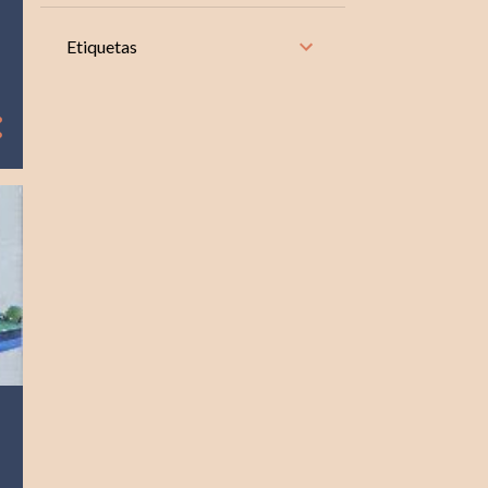
8
noviembre
Etiquetas
10
octubre
8
septiembre
9
agosto
9
julio
8
junio
9
mayo
9
abril
8
marzo
8
febrero
10
enero
104
2024