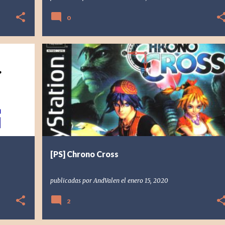
0
+
1
[PS] PLAYSTATION
2000
ANDVALEN
CHRONO CROSS
RETRO
SQUARESOFT
+
[PS] Chrono Cross
publicadas por
AndValen
el
enero 15, 2020
2