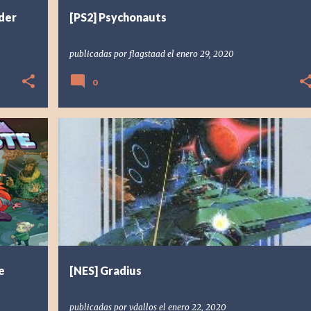
der
[PS2] Psychonauts
publicadas por
flagstaad
el
enero 29, 2020
0
+
2
[NES] NINTENDO
1986
GRADIUS
KONAMI
RETRO
VDALLOS
+
e
[NES] Gradius
publicadas por
vdallos
el
enero 22, 2020