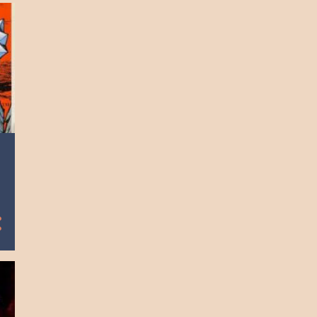
2023
9
diciembre
9
noviembre
8
octubre
9
septiembre
9
agosto
8
julio
9
junio
9
mayo
9
abril
9
marzo
8
febrero
8
enero