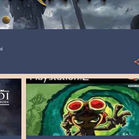
26
+
2
[PS2] PLAYSTATION 2
2005
DOUBLE FINE PRODUCTIONS
FLAGSTAAD
MAJESCO
PSYCHONAUTS
RETRO
+