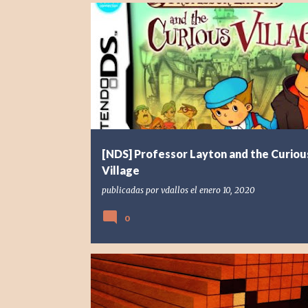
[NDS] NINTENDO DS
2008
LEVEL 5
NINTENDO
[NDS] Professor Layton and the Curiou
Village
publicadas por
vdallos
el
enero 10, 2020
0
[POD] PODCAST
2019
2020
GOOMBATE