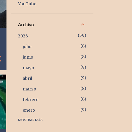
YouTube
Archivo
59
2026
8
julio
8
junio
9
mayo
9
abril
8
marzo
8
febrero
9
enero
MOSTRAR MÁS
105
2025
9
diciembre