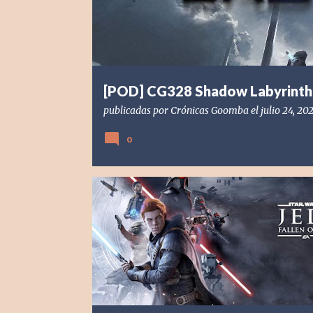
d
a
s
[POD] CG328 Shadow Labyrinth
publicadas por
Crónicas Goomba
el
julio 24, 20
0
[POD] PODCAST
[PS4] PLAYSTATION 4
2019