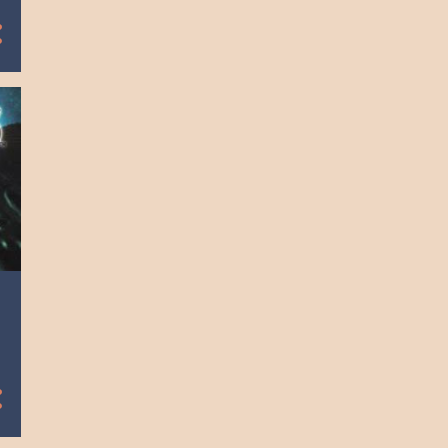
8
diciembre
9
noviembre
9
octubre
8
septiembre
9
agosto
9
julio
8
junio
10
mayo
8
abril
9
marzo
8
febrero
9
enero
104