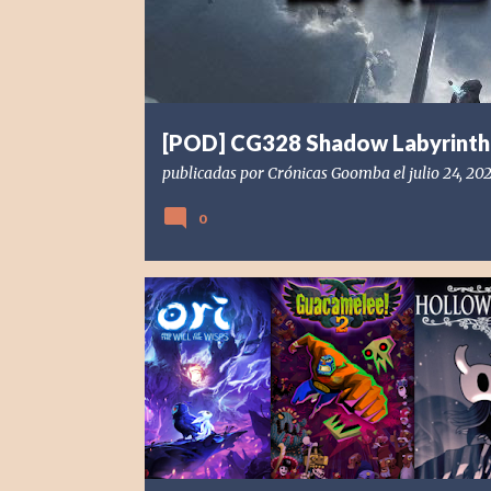
d
a
s
[POD] CG328 Shadow Labyrinth
publicadas por
Crónicas Goomba
el
julio 24, 20
0
[POD] PODCAST
2015
2017
2018