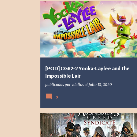
[NSW] NINTENDO SWITCH
[POD] PODCAST
2019
[POD] CG82-2 Yooka-Laylee and the
Impossible Lair
publicadas por
vdallos
el
julio 10, 2020
0
[POD] PODCAST
[PS4] PLAYSTATION 4
2015
ASSASSIN'S CREED
ASSASSIN'S CREED SYNDICATE