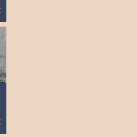
8
diciembre
9
noviembre
9
octubre
8
septiembre
9
agosto
9
julio
8
junio
10
mayo
8
abril
9
marzo
8
febrero
9
enero
104