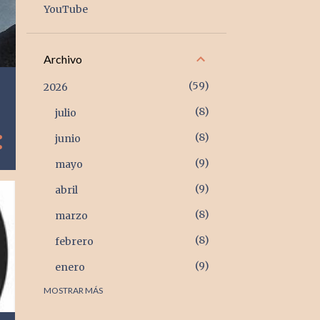
YouTube
Archivo
59
2026
8
julio
8
junio
9
mayo
9
abril
8
marzo
8
febrero
9
enero
MOSTRAR MÁS
105
2025
9
diciembre