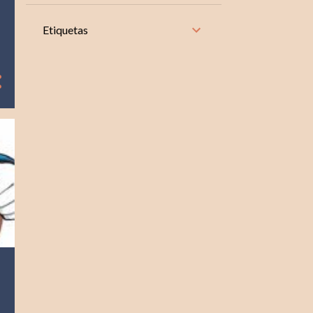
8
noviembre
Etiquetas
10
octubre
8
septiembre
9
agosto
9
julio
8
junio
9
mayo
9
abril
8
marzo
8
febrero
10
enero
104
2024