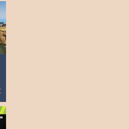
2023
9
diciembre
9
noviembre
8
octubre
9
septiembre
9
agosto
8
julio
9
junio
9
mayo
9
abril
9
marzo
8
febrero
8
enero