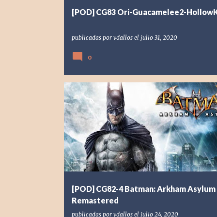
[POD] CG83 Ori-Guacamelee2-HollowK
publicadas por
vdallos
el
julio 31, 2020
0
[POD] PODCAST
[PS4] PLAYSTATION 4
2009
2016
[POD] CG82-4 Batman: Arkham Asylum
Remastered
publicadas por
vdallos
el
julio 24, 2020