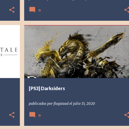
0
+
1
[PS3] PLAYSTATION 3
2010
DARKSIDERS
+
1
[PS3] Darksiders
publicadas por
flagstaad
el
julio 15, 2020
0