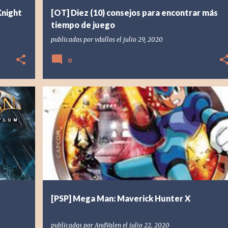
night
[OT] Diez (10) consejos para encontrar más
tiempo de juego
publicadas por
vdallos
el
julio 29, 2020
0
+
1
[PSP] PLAYSTATION PORTABLE
2006
ANDVALEN
+
2
[PSP] Mega Man: Maverick Hunter X
publicadas por
AndValen
el
julio 22, 2020