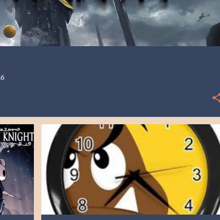
26
+
5
[OT] OTROS
ARTÍCULO
CONSEJOS
TIEMPO
TOP
VDALLOS
+