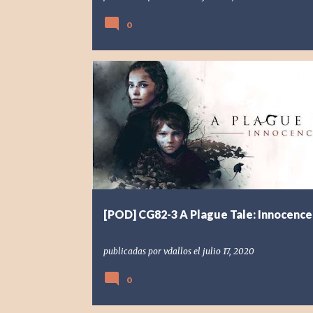
0
[POD] PODCAST
[PS4] PLAYSTATION 4
2019
[POD] CG82-3 A Plague Tale: Innocence
publicadas por
vdallos
el
julio 17, 2020
0