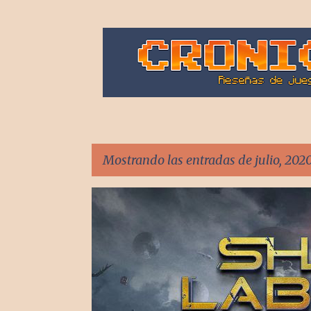
Mostrando las entradas de julio, 202
E
[POD] PODCAST
[PS5] PLAYSTATION 5
2025
BAND
n
t
r
a