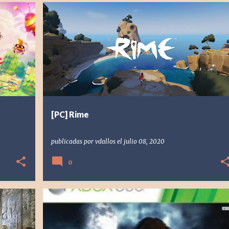
+
1
[INDIE] INDEPENDIENTE
[PC] PC
2017
RIME
TEQUILA WORKS
VDALLOS
+
[PC] Rime
publicadas por
vdallos
el
julio 08, 2020
0
[X360] XBOX 360
2010
ANDVALEN
CASTLEVANIA
+
CASTLEVANIA: LORDS OF SHADOW
KONAMI
RETRO
+