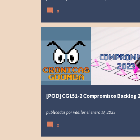
0
[POD] PODCAST
2023
COMPROMISOS
[POD] CG151-2 Compromisos Backlog 
publicadas por
vdallos
el
enero 13, 2023
2