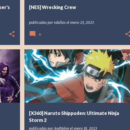
ser's
[NES] Wrecking Crew
publicadas por
vdallos
el
enero 25, 2023
0
SILVER
[X360] XBOX 360
2010
ANDVALEN
+
2
+
[X360] Naruto Shippuden: Ultimate Ninja
Storm 2
publicadas por
AndValen
el
enero 18, 2023