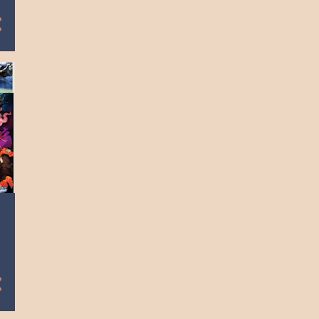
8
diciembre
9
noviembre
9
octubre
8
septiembre
9
agosto
9
julio
8
junio
10
mayo
8
abril
9
marzo
8
febrero
9
enero
104