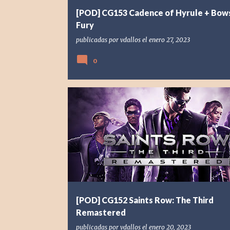
[POD] CG153 Cadence of Hyrule + Bow
Fury
publicadas por
vdallos
el
enero 27, 2023
0
[POD] PODCAST
[PS4] PLAYSTATION 4
2020
DEEP 
SAINTS ROW
SAINTS ROW: THE THIRD REMASTERED
[POD] CG152 Saints Row: The Third
Remastered
publicadas por
vdallos
el
enero 20, 2023