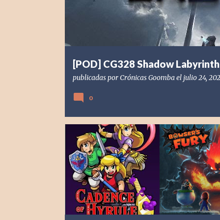
d
a
s
[POD] CG328 Shadow Labyrinth
publicadas por
Crónicas Goomba
el
julio 24, 20
0
[NSW] NINTENDO SWITCH
[POD] PODCAST
2020
BOWSER'S FURY
CADENCE OF HYRULE