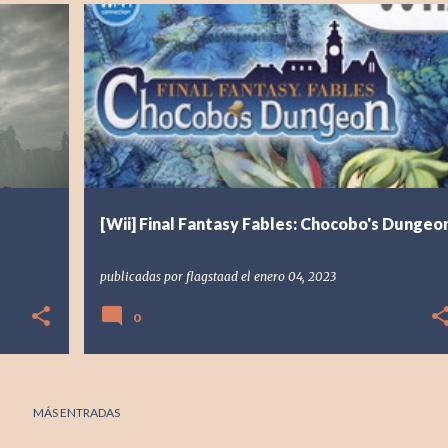
[WII] WII
2008
CHOCOBO
+
3
[Wii] Final Fantasy Fables: Chocobo's Dungeo
publicadas por
flagstaad
el
enero 04, 2023
0
MÁS ENTRADAS