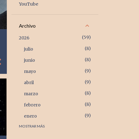
YouTube
Archivo
59
2026
8
julio
8
junio
9
mayo
9
abril
8
marzo
8
febrero
9
enero
MOSTRAR MÁS
105
2025
9
diciembre