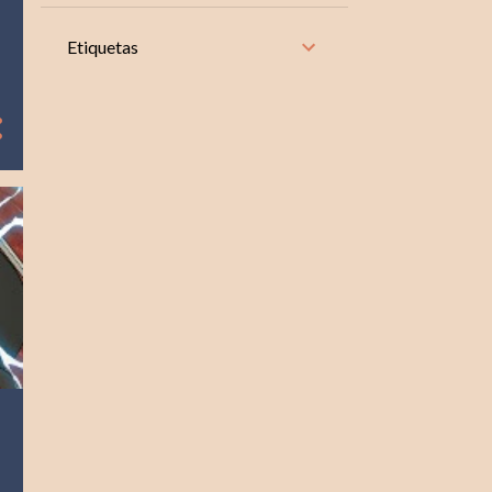
8
noviembre
Etiquetas
10
octubre
8
septiembre
9
agosto
9
julio
8
junio
9
mayo
9
abril
8
marzo
8
febrero
10
enero
104
2024