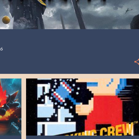
26
[NES] NINTENDO
1985
RESEÑA
RETRO
VDALLOS
+
WRECKING CREW
+