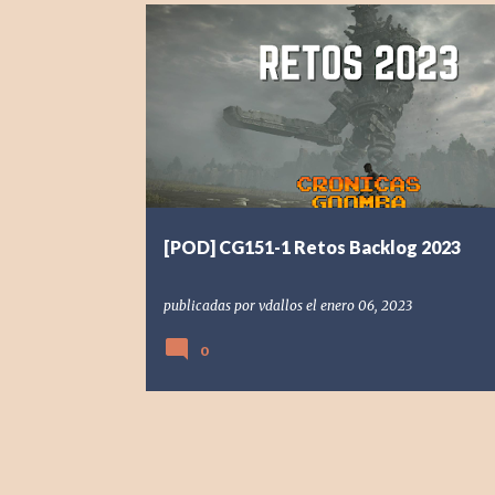
[POD] PODCAST
2023
BACKLOG
RETOS
[POD] CG151-1 Retos Backlog 2023
publicadas por
vdallos
el
enero 06, 2023
0