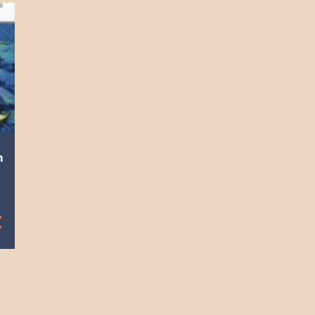
2023
9
diciembre
9
noviembre
8
octubre
9
septiembre
9
agosto
8
julio
n
9
junio
9
mayo
9
abril
9
marzo
8
febrero
8
enero