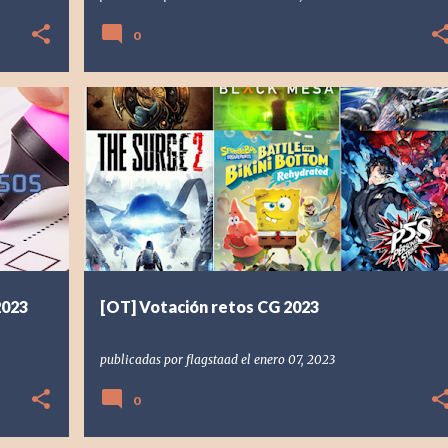
0
[OT] OTROS
2023
ENCUESTA
RETOS
VOTACIÓN
2023
[OT] Votación retos CG 2023
publicadas por
flagstaad
el
enero 07, 2023
0