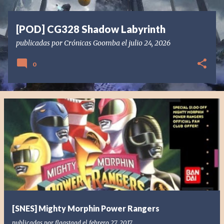
s
[POD] CG328 Shadow Labyrinth
publicadas por
Crónicas Goomba
el
julio 24, 2026
0
[SNES] Mighty Morphin Power Rangers
publicadas por
flagstaad
el
febrero 27, 2017