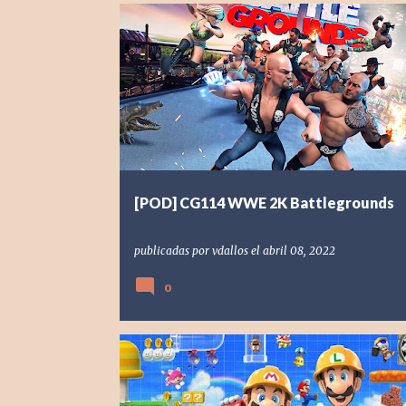
[POD] PODCAST
2020
2K
WWE
WWE 2K BATTLEGROUNDS
[POD] CG114 WWE 2K Battlegrounds
publicadas por
vdallos
el
abril 08, 2022
0
[NSW] NINTENDO SWITCH
[POD] PODCAST
2019
NINTENDO
SUPER MARIO MAKER 2