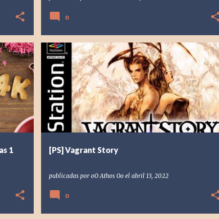
0
TURES
[PS] PLAYSTATION
2000
ATHOS
INVITADOS
RESEÑA
+
RETRO
SQUARE ENIX
VAGRANT STORY
+
as 1
[PS] Vagrant Story
publicadas por
oO Athos Oo
el
abril 13, 2022
0