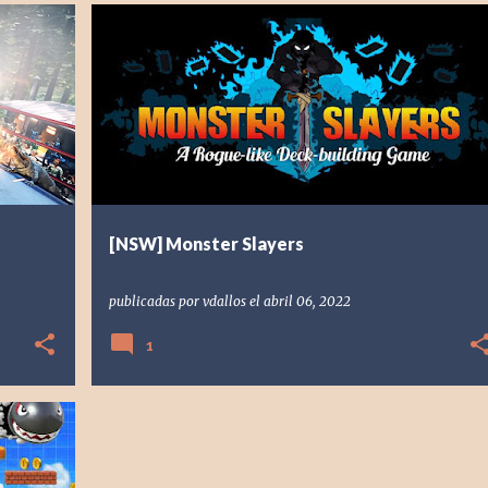
+
[INDIE] INDEPENDIENTE
[NSW] NINTENDO SWITCH
2019
MONSTER SLAYERS
NERDOOK
RESEÑA
VDALLOS
+
[NSW] Monster Slayers
publicadas por
vdallos
el
abril 06, 2022
1
+