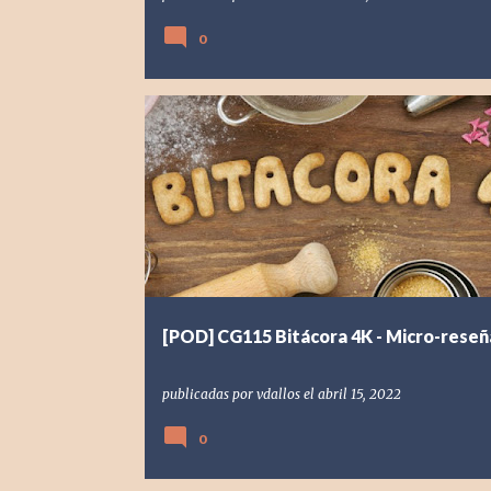
0
[POD] PODCAST
2022
BITÁCORA 4K
PANG ADVEN
RETRO
STYX
THE SEXY BRUTALE
VELOCITY 2X
[POD] CG115 Bitácora 4K - Micro-reseñ
publicadas por
vdallos
el
abril 15, 2022
0