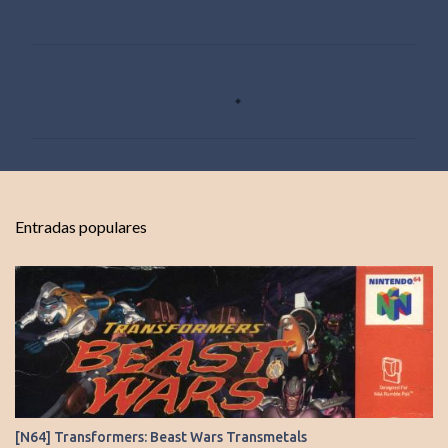
C
o
m
e
n
t
Entradas populares
a
r
i
o
s
[N64] Transformers: Beast Wars Transmetals