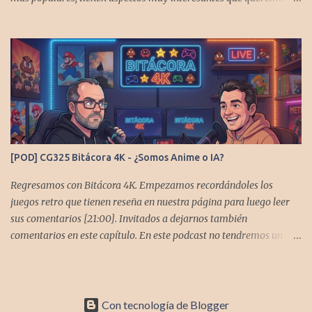
contarles Los acompañan @GoombaVictor y @flagstaad que no
estarían aquí si no es por ustedes. Muchas gracias a todos los que
nos agregan a sus plataformas de podcast y nos dejan
comentarios en las cuentas de redes. Spotify YouTube. Twitter -
https://x.com/CronicasGoomba Instagram -
https://www.instagram.com/cronicasgoomba/ Facebook -
https://www.facebook.com/CronicasGoomba Si no estamos en tu
plataforma nos puedes agregarcn el código rss:
https://anchor.fm/s/10d1f3318/podcast/rss
[POD] CG325 Bitácora 4K - ¿Somos Anime o IA?
Regresamos con Bitácora 4K. Empezamos recordándoles los
juegos retro que tienen reseña en nuestra página para luego leer
sus comentarios [21:00]. Invitados a dejarnos también
comentarios en este capítulo. En este podcast no tendremos un
tema especial, pero lo usaremos para comentarles algunos
cambios que queremos hacer en el podcast. Los acompañan
@GoombaVictor y @flagstaad que no estarían aquí si no es por
ustedes. Muchas gracias a todos los que nos agregan a sus
Con tecnología de Blogger