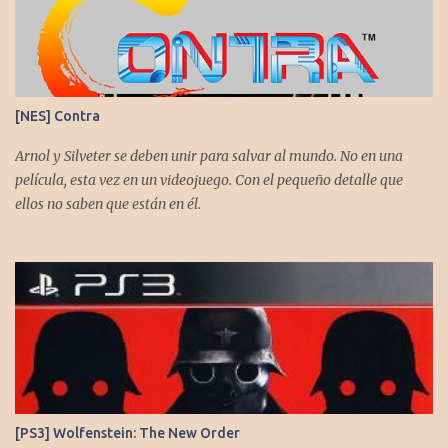
para XBS, PS5 y PC. No sobra comentarles que necesitamos su
apoyo al seguirnos en: Spotify YouTube. Muchas gracias a todos
los que nos agregan a sus plataformas de podcast y nos dejan
comentarios en nuestras diferentes redes. Twitter -
https://twitter.com/CronicasGoomba Instagram -
[NES] Contra
https://www.instagram.com/cronicasgoomba/ Facebook -
https://www.facebook.com/CronicasGoomba
Arnol y Silveter se deben unir para salvar al mundo. No en una
película, esta vez en un videojuego. Con el pequeño detalle que
ellos no saben que están en él.
[PS3] Wolfenstein: The New Order