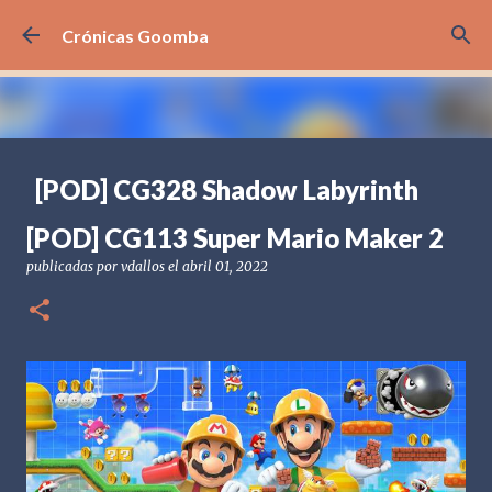
Ir al contenido principal
Crónicas Goomba
[POD] CG328 Shadow Labyrinth
publicadas por
Crónicas Goomba
el
julio 24, 2026
[POD] PODCAST
[POD] CG113 Super Mario Maker 2
[PS5] PLAYSTATION 5
2025
BANDAI NAMCO
publicadas por
vdallos
el
abril 01, 2022
SHADOW LABYRINTH
0