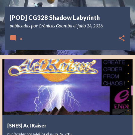
s
[POD] CG328 Shadow Labyrinth
publicadas por
Crónicas Goomba
el
julio 24, 2026
0
[SNES] ActRaiser
publicadas por
vdallos
el
julio 24, 2013