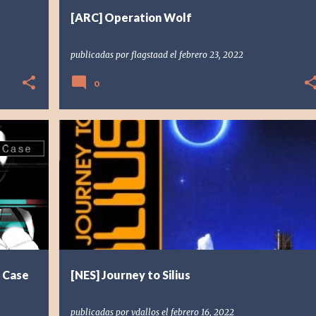
[ARC] Operation Wolf
publicadas por
flagstaad
el
febrero 23, 2022
0
+
1
[NES] NINTENDO
1990
JOURNEY TO SILIUS
RESEÑA
RETRO
SUNSOFT
VDALLOS
+
 Case
[NES] Journey to Silius
publicadas por
vdallos
el
febrero 16, 2022