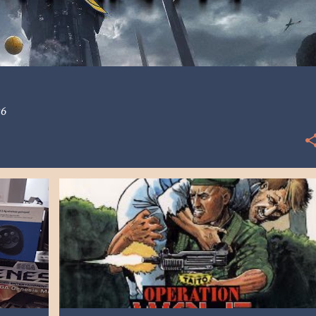
26
+
1
[ARC] ARCADE
1987
FLAGSTAAD
OPERATION WOLF
RESEÑA
RETRO
TAITO
+