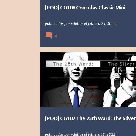
[POD] CG108 Consolas Classic Mini
publicadas por
vdallos
el
febrero 25, 2022
0
[POD] PODCAST
[PS4] PLAYSTATION 4
2005
2018
[POD] CG107 The 25th Ward: The Silver
publicadas por
vdallos
el
febrero 18, 2022