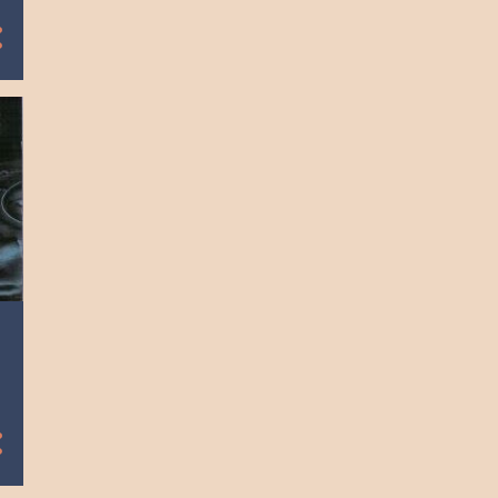
8
diciembre
9
noviembre
9
octubre
8
septiembre
9
agosto
9
julio
8
junio
10
mayo
8
abril
9
marzo
8
febrero
9
enero
104