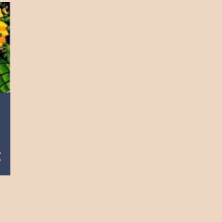
2023
9
diciembre
9
noviembre
8
octubre
9
septiembre
9
agosto
8
julio
9
junio
9
mayo
9
abril
9
marzo
8
febrero
8
enero