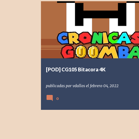
[POD] PODCAST
BITÁCORA 4K
PREGUNTAS Y RESPUES
RETRO
[POD] CG105 Bitacora 4K
publicadas por
vdallos
el
febrero 04, 2022
0