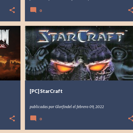
0
[PC] PC
1998
BLIZZARD ENTERTAINMENT
GLORFINDEL
+
INVITADOS
RESEÑA
RETRO
STARCRAFT
+
[PC] StarCraft
publicadas por
Glorfindel
el
febrero 09, 2022
0