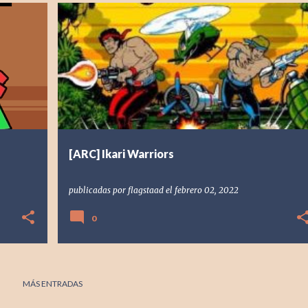
TAS
[ARC] ARCADE
1986
FLAGSTAAD
IKARI WARRIORS
+
RESEÑA
RETRO
SNK
+
[ARC] Ikari Warriors
publicadas por
flagstaad
el
febrero 02, 2022
0
MÁS ENTRADAS