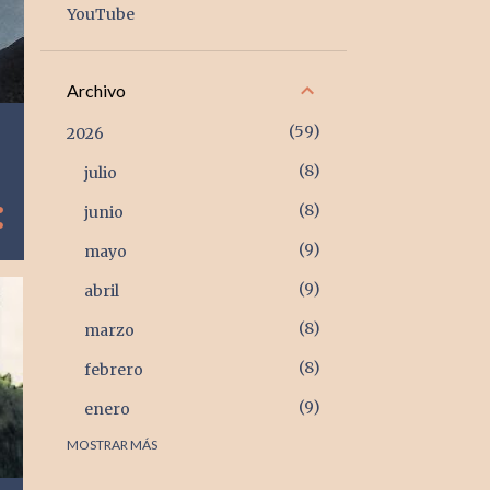
YouTube
Archivo
59
2026
8
julio
8
junio
9
mayo
9
abril
8
marzo
8
febrero
9
enero
MOSTRAR MÁS
105
2025
9
diciembre