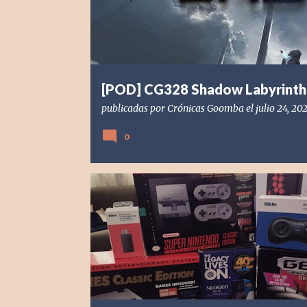
d
a
s
[POD] CG328 Shadow Labyrinth
publicadas por
Crónicas Goomba
el
julio 24, 20
0
[POD] PODCAST
GENESIS MINI
NEOGEO MINI