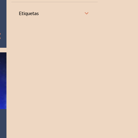
8
noviembre
Etiquetas
10
octubre
8
septiembre
9
agosto
9
julio
8
junio
9
mayo
9
abril
8
marzo
8
febrero
10
enero
104
2024