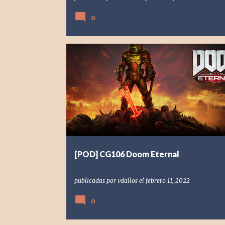
0
[PC] PC
[POD] PODCAST
2020
DOOM
DOOM ETERNAL
ID SOFTWARE
[POD] CG106 Doom Eternal
publicadas por
vdallos
el
febrero 11, 2022
0