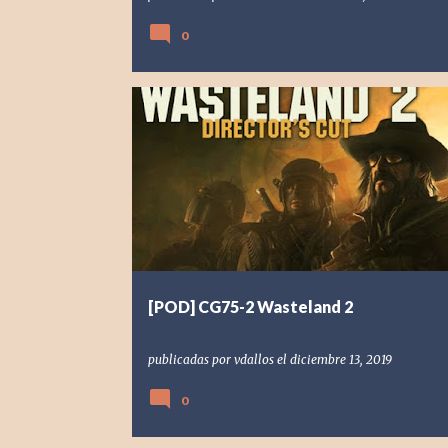
0
[POD] PODCAST
[PS4] PLAYSTATION 4
2014
OBSIDIAN ENTERTAINMENT
WASTELAND 2
[POD] CG75-2 Wasteland 2
publicadas por
vdallos
el
diciembre 13, 2019
0