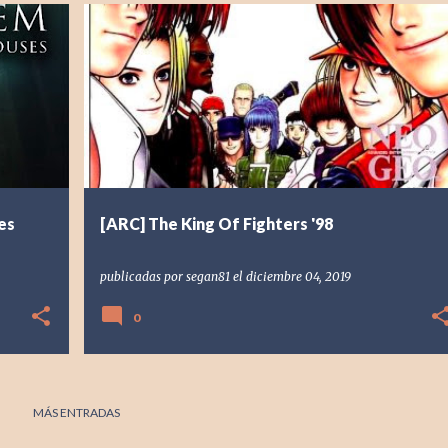
+
1
[ARC] ARCADE
[NEO] NEOGEO
1998
RESEÑA
+
1
es
[ARC] The King Of Fighters '98
publicadas por
segan81
el
diciembre 04, 2019
0
MÁS ENTRADAS