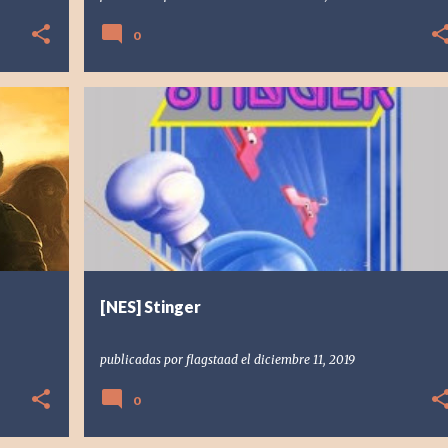
0
[NES] NINTENDO
1987
FLAGSTAAD
KONAMI
+
RESEÑA
RETRO
STINGER
TWINBEE
+
[NES] Stinger
publicadas por
flagstaad
el
diciembre 11, 2019
0