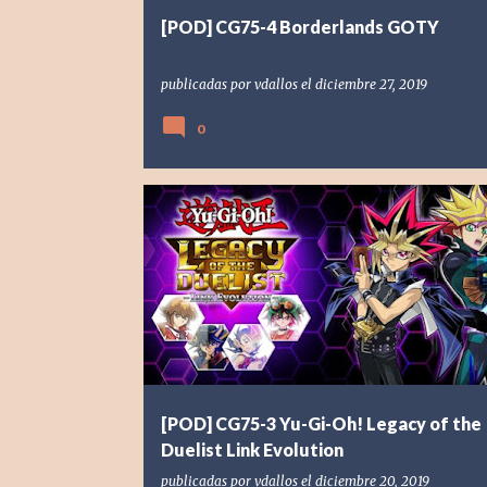
[POD] CG75-4 Borderlands GOTY
publicadas por
vdallos
el
diciembre 27, 2019
0
[NSW] NINTENDO SWITCH
[POD] PODCAST
2019
[POD] CG75-3 Yu-Gi-Oh! Legacy of the
Duelist Link Evolution
publicadas por
vdallos
el
diciembre 20, 2019