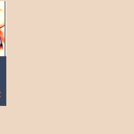
2023
9
diciembre
9
noviembre
8
octubre
9
septiembre
9
agosto
8
julio
9
junio
9
mayo
9
abril
9
marzo
8
febrero
8
enero