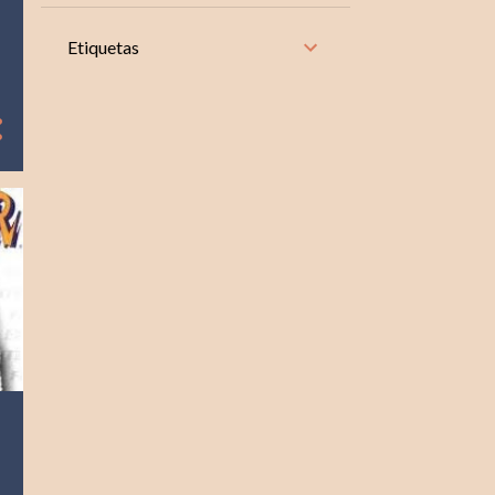
8
noviembre
Etiquetas
10
octubre
8
septiembre
9
agosto
9
julio
8
junio
9
mayo
9
abril
8
marzo
8
febrero
10
enero
104
2024