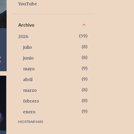
YouTube
Archivo
59
2026
8
julio
8
junio
9
mayo
9
abril
8
marzo
8
febrero
9
enero
MOSTRAR MÁS
105
2025
9
diciembre