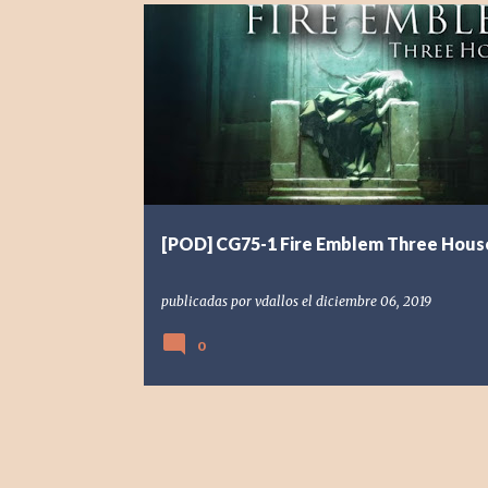
[NSW] NINTENDO SWITCH
[POD] PODCAST
2019
[POD] CG75-1 Fire Emblem Three Hous
publicadas por
vdallos
el
diciembre 06, 2019
0