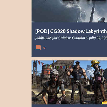
d
a
s
[POD] CG328 Shadow Labyrinth
publicadas por
Crónicas Goomba
el
julio 24, 20
0
[POD] PODCAST
[PS4] PLAYSTATION 4
2019
2K GA
BORDERLANDS
GEARBOX SOFTWARE