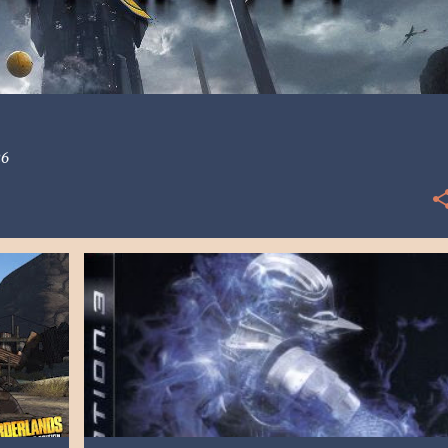
26
MES
[PS3] PLAYSTATION 3
2009
ATLUS
+
1
+