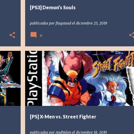
[PS3] Demon’s Souls
publicadas por
flagstaad
el
diciembre 25, 2019
0
+
1
[PS] PLAYSTATION
1998
ANDVALEN
CAPCOM
+
1
[PS] X-Men vs. Street Fighter
publicadas por
AndValen
el
diciembre 18, 2019