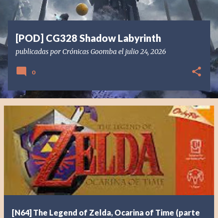
s
[POD] CG328 Shadow Labyrinth
publicadas por
Crónicas Goomba
el
julio 24, 2026
0
[N64] The Legend of Zelda, Ocarina of Time (parte