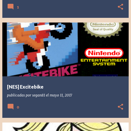
1
[NES] Excitebike
publicadas por
segan81
el
mayo 11, 2017
0