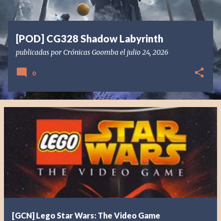
s
[POD] CG328 Shadow Labyrinth
publicadas por
Crónicas Goomba
el
julio 24, 2026
0
[GCN] Lego Star Wars: The Video Game