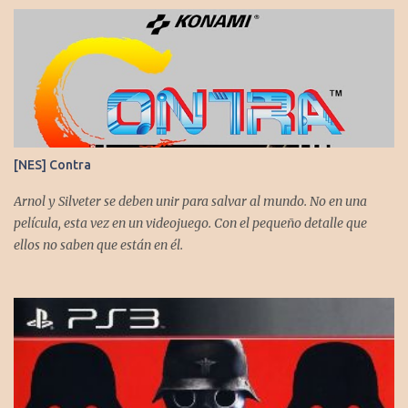
@flagstaad quien pasó el título en PS5 y junto a @GoombaVictor
nos cuenta sus impresiones y vivencias. El juego está disponible
para XBS, PS5 y PC. No sobra comentarles que necesitamos su
apoyo al seguirnos en: Spotify YouTube. Muchas gracias a todos
los que nos agregan a sus plataformas de podcast y nos dejan
comentarios en nuestras diferentes redes. Twitter -
https://twitter.com/CronicasGoomba Instagram -
[NES] Contra
https://www.instagram.com/cronicasgoomba/ Facebook -
https://www.facebook.com/CronicasGoomba
Arnol y Silveter se deben unir para salvar al mundo. No en una
película, esta vez en un videojuego. Con el pequeño detalle que
ellos no saben que están en él.