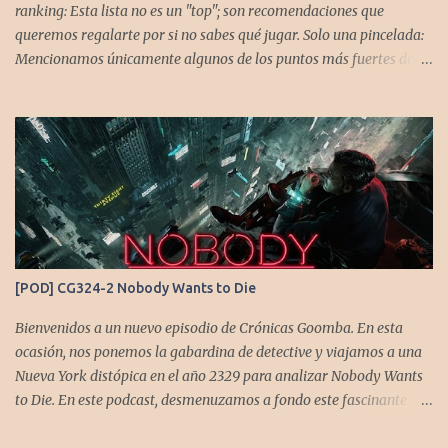
ranking: Esta lista no es un "top"; son recomendaciones que
queremos regalarte por si no sabes qué jugar. Solo una pincelada:
Mencionamos únicamente algunos de los puntos más fuertes de
cada título, pero todos tienen profundidad de sobra para explorar.
Variedad de géneros: Hemos evitado repetir géneros para
asegurar que, al menos uno, se adapte a tus gustos. Si te gusta este
tipo de contenido, háznoslo saber para crear nuevas entradas con
otros doce juegos imprescindibles. Cuphead En la mente de los dos
hermanos desarrolladores, la idea de fusionar el arte de las
películas de animación clásica con un juego de disparos (al estilo
Contra o Metal Slug) era una apuesta ganadora. En la ejecución, la
calidad es insuperable. Posee un excelente diseño de niveles,
[POD] CG324-2 Nobody Wants to Die
variedad de jefes, plataformas desafiantes y una música
estupenda. Es un título que te mantiene enganchado a pesar de su
Bienvenidos a un nuevo episodio de Crónicas Goomba. En esta
alta dificultad...
ocasión, nos ponemos la gabardina de detective y viajamos a una
Nueva York distópica en el año 2329 para analizar Nobody Wants
to Die. En este podcast, desmenuzamos a fondo este fascinante
thriller neo-noir de estética cyberpunk, donde la inmortalidad es
posible... pero tiene un precio muy alto. Acompañemos a