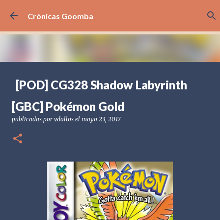
Ir al contenido principal
Crónicas Goomba
[POD] CG328 Shadow Labyrinth
publicadas por
Crónicas Goomba
el
julio 24, 2026
[POD] PODCAST
[GBC] Pokémon Gold
[PS5] PLAYSTATION 5
2025
BANDAI NAMCO
publicadas por
vdallos
el
mayo 23, 2017
SHADOW LABYRINTH
0