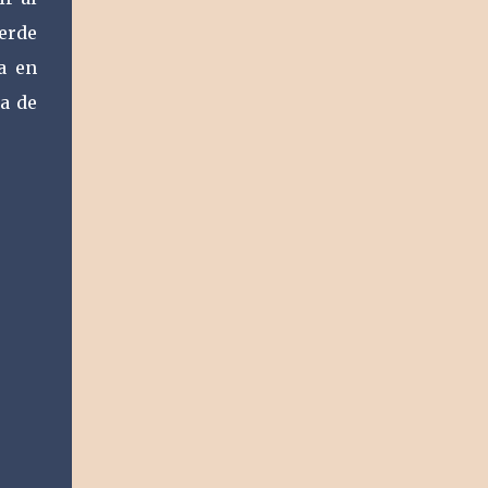
erde
a en
da de