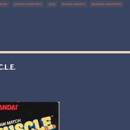
DCAST
[PS5] PLAYSTATION 5
2025
BANDAI NAMCO
SHADOW LABYRINTH
.L.E.