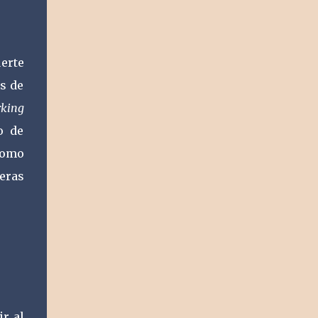
erte
s de
rking
o de
 como
eras
r al