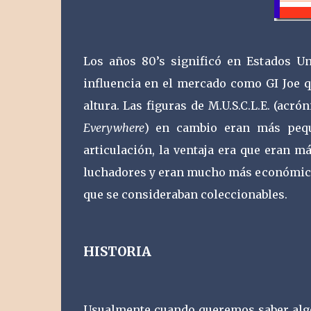
Los años 80’s significó en Estados Un
influencia en el mercado como GI Joe q
altura. Las figuras de M.U.S.C.L.E. (acr
Everywhere
) en cambio eran más pequ
articulación, la ventaja era que eran m
luchadores y eran mucho más económicas
que se consideraban coleccionables.
HISTORIA
Usualmente cuando queremos saber algo 