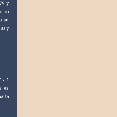
79 y
r un
a su
983 y
1 a 1
a es
a la