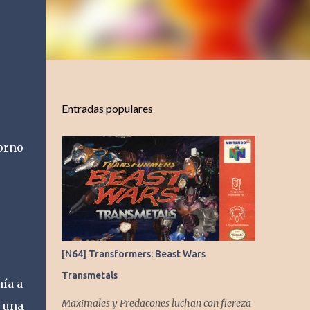
Entradas populares
orno
[N64] Transformers: Beast Wars
Transmetals
mía a
Maximales y Predacones luchan con fiereza
 una