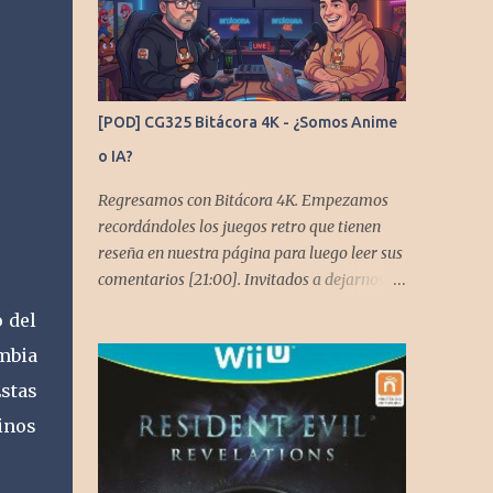
[POD] CG325 Bitácora 4K - ¿Somos Anime
o IA?
Regresamos con Bitácora 4K. Empezamos
recordándoles los juegos retro que tienen
reseña en nuestra página para luego leer sus
comentarios [21:00]. Invitados a dejarnos
también comentarios en este capítulo. En
 del
este podcast no tendremos un tema especial,
mbia
pero lo usaremos para comentarles algunos
cambios que queremos hacer en el podcast.
stas
Los acompañan @GoombaVictor y
inos
@flagstaad que no estarían aquí si no es por
ustedes. Muchas gracias a todos los que nos
agregan a sus plataformas de podcast y nos