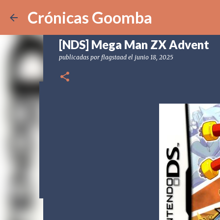
Crónicas Goomba
[NDS] Mega Man ZX Advent
publicadas por
flagstaad
el
junio 18, 2025
[POD] CG328 Shadow Labyrin
publicadas por
Crónicas Goomba
el
julio 24, 2026
[POD] PO
0