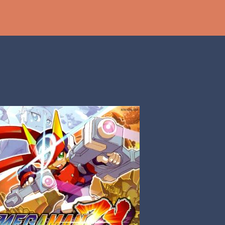
Ir al contenido principal
th
DCAST
[PS5] PLAYSTATION 5
2025
BANDAI NAMCO
SHADOW LABYRINTH