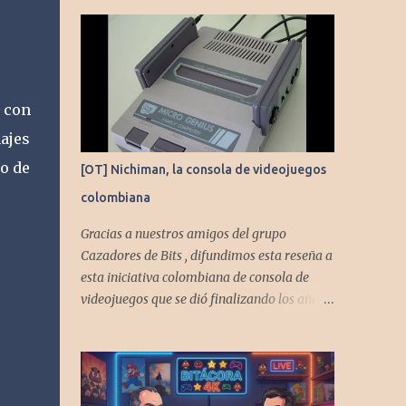
 con
ajes
io de
[OT] Nichiman, la consola de videojuegos
colombiana
Gracias a nuestros amigos del grupo
Cazadores de Bits , difundimos esta reseña a
esta iniciativa colombiana de consola de
videojuegos que se dió finalizando los años
80's y principios de los 90's.