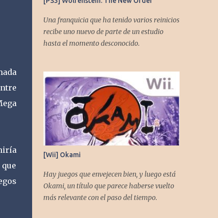
[PS3] Wolfenstein: The New Order
Una franquicia que ha tenido varios reinicios
recibe uno nuevo de parte de un estudio
hasta el momento desconocido.
mada
entre
Mega
niría
[Wii] Okami
e que
Hay juegos que envejecen bien, y luego está
egos
Okami, un título que parece haberse vuelto
más relevante con el paso del tiempo.