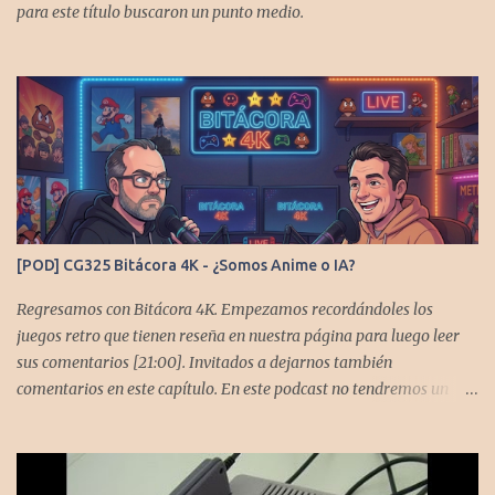
para este título buscaron un punto medio.
[POD] CG325 Bitácora 4K - ¿Somos Anime o IA?
Regresamos con Bitácora 4K. Empezamos recordándoles los
juegos retro que tienen reseña en nuestra página para luego leer
sus comentarios [21:00]. Invitados a dejarnos también
comentarios en este capítulo. En este podcast no tendremos un
tema especial, pero lo usaremos para comentarles algunos
cambios que queremos hacer en el podcast. Los acompañan
@GoombaVictor y @flagstaad que no estarían aquí si no es por