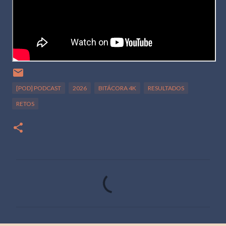
[POD] PODCAST
2026
BITÁCORA 4K
RESULTADOS
RETOS
C
o
m
e