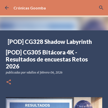
Ir al contenido principal
Crónicas Goomba
[POD] CG328 Shadow Labyrinth
publicadas por
Crónicas Goomba
el
julio 24, 2026
[POD] PODCAST
[POD] CG305 Bitácora 4K -
[PS5] PLAYSTATION 5
2025
BANDAI NAMCO
Resultados de encuestas Retos
SHADOW LABYRINTH
2026
0
publicadas por
vdallos
el
febrero 06, 2026