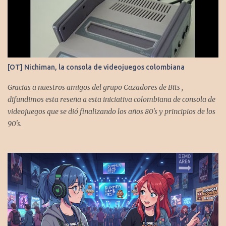
ustedes. Muchas gracias a todos los que nos agregan a sus
plataformas de podcast y nos dejan comentarios en las cuentas de
redes. Spotify YouTube. Twitter -
https://twitter.com/CronicasGoomba Instagram -
https://www.instagram.com/cronicasgoomba/ Facebook -
https://www.facebook.com/CronicasGoomba Si no estamos en tu
[OT] Nichiman, la consola de videojuegos colombiana
plataforma nos puedes agregar con el código rss:
https://anchor.fm/s/10d1f3318/podcast/rss
Gracias a nuestros amigos del grupo Cazadores de Bits ,
difundimos esta reseña a esta iniciativa colombiana de consola de
videojuegos que se dió finalizando los años 80's y principios de los
90's.