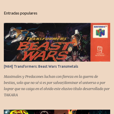
n
t
Entradas populares
a
r
i
o
s
[N64] Transformers: Beast Wars Transmetals
Maximales y Predacones luchan con fiereza en la guerra de
bestias, solo que no sé si es por salvar/dominar el universo o por
lograr que no caiga en el olvido este elusivo título desarrollado por
TAKARA