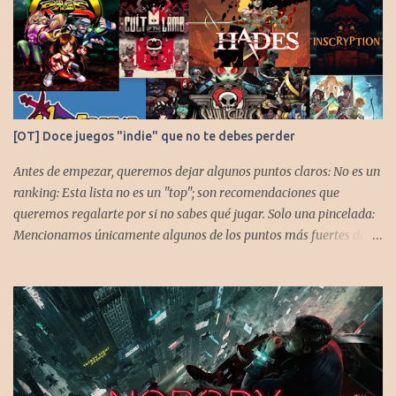
[OT] Doce juegos "indie" que no te debes perder
Antes de empezar, queremos dejar algunos puntos claros: No es un
ranking: Esta lista no es un "top"; son recomendaciones que
queremos regalarte por si no sabes qué jugar. Solo una pincelada:
Mencionamos únicamente algunos de los puntos más fuertes de
cada título, pero todos tienen profundidad de sobra para explorar.
Variedad de géneros: Hemos evitado repetir géneros para
asegurar que, al menos uno, se adapte a tus gustos. Si te gusta este
tipo de contenido, háznoslo saber para crear nuevas entradas con
otros doce juegos imprescindibles. Cuphead En la mente de los dos
hermanos desarrolladores, la idea de fusionar el arte de las
películas de animación clásica con un juego de disparos (al estilo