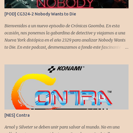
Contra o Metal Slug) era una apuesta ganadora. En la ejecución, la
calidad es insuperable. Posee un excelente diseño de niveles,
[POD] CG324-2 Nobody Wants to Die
variedad de jefes, plataformas desafiantes y una música
estupenda. Es un título que te mantiene enganchado a pesar de su
Bienvenidos a un nuevo episodio de Crónicas Goomba. En esta
alta dificultad...
ocasión, nos ponemos la gabardina de detective y viajamos a una
Nueva York distópica en el año 2329 para analizar Nobody Wants
to Die. En este podcast, desmenuzamos a fondo este fascinante
thriller neo-noir de estética cyberpunk, donde la inmortalidad es
posible... pero tiene un precio muy alto. Acompañemos a
@flagstaad quien pasó el título en PS5 y junto a @GoombaVictor
nos cuenta sus impresiones y vivencias. El juego está disponible
para XBS, PS5 y PC. No sobra comentarles que necesitamos su
apoyo al seguirnos en: Spotify YouTube. Muchas gracias a todos
los que nos agregan a sus plataformas de podcast y nos dejan
comentarios en nuestras diferentes redes. Twitter -
https://twitter.com/CronicasGoomba Instagram -
[NES] Contra
https://www.instagram.com/cronicasgoomba/ Facebook -
https://www.facebook.com/CronicasGoomba
Arnol y Silveter se deben unir para salvar al mundo. No en una