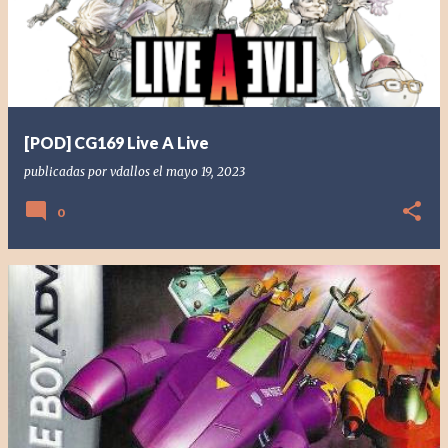
[POD] CG169 Live A Live
publicadas por
vdallos
el
mayo 19, 2023
0