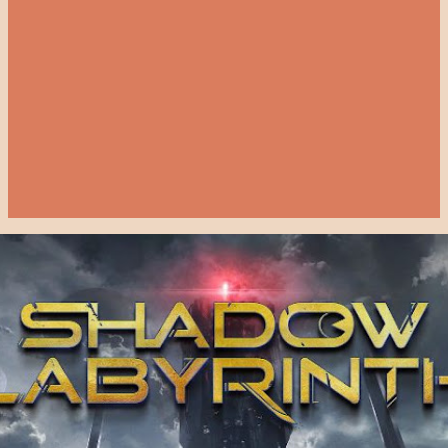
E
n
t
r
a
d
a