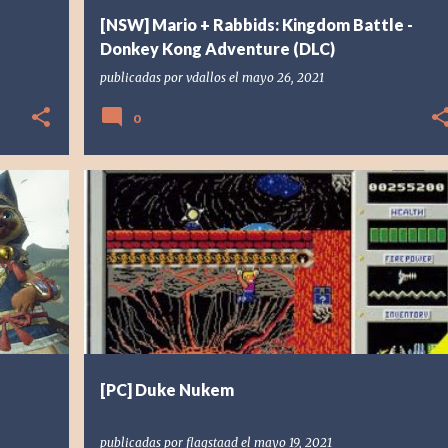
[NSW] Mario + Rabbids: Kingdom Battle -
Donkey Kong Adventure (DLC)
publicadas por
vdallos
el
mayo 26, 2021
0
[PC] PC
1991
APOGEE
DUKE NUKEM
FLAGSTAAD
+
RESEÑA
RETRO
+
[PC] Duke Nukem
publicadas por
flagstaad
el
mayo 19, 2021