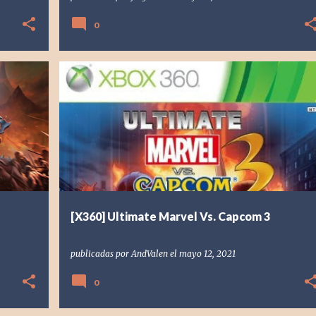
0
[X360] XBOX 360
2011
ANDVALEN
CAPCOM
+
1
+
[X360] Ultimate Marvel Vs. Capcom 3
publicadas por
AndValen
el
mayo 12, 2021
0