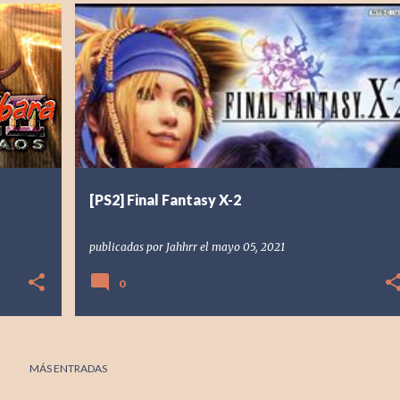
MERICA
[PS2] PLAYSTATION 2
2003
FINAL FANTASY
+
2
+
[PS2] Final Fantasy X-2
publicadas por
Jahhrr
el
mayo 05, 2021
0
MÁS ENTRADAS