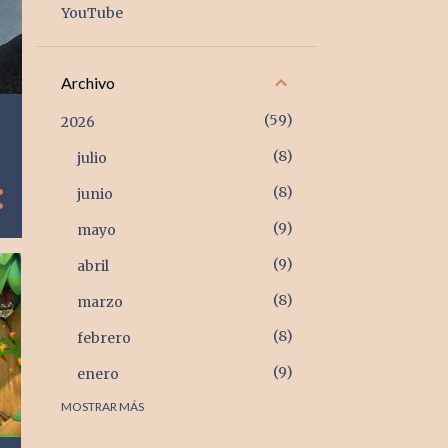
YouTube
Archivo
59
2026
8
julio
8
junio
9
mayo
9
abril
8
marzo
8
febrero
9
enero
MOSTRAR MÁS
105
2025
9
diciembre