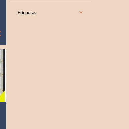
8
noviembre
Etiquetas
10
octubre
8
septiembre
9
agosto
9
julio
8
junio
9
mayo
9
abril
8
marzo
8
febrero
10
enero
104
2024