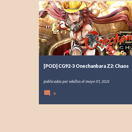
[POD] PODCAST
[PS4] PLAYSTATION 4
2014
NIS A
ONECHAMBARA ZII CHAOS
TAMSOFT
[POD] CG92-3 Onechanbara Z2: Chaos
publicadas por
vdallos
el
mayo 07, 2021
0