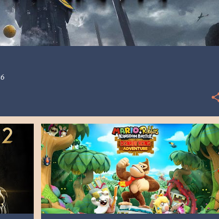
26
MICS
[NSW] NINTENDO SWITCH
2018
DLC
MARIO + RABBIDS
+
RESEÑA
UBISOFT
VDALLOS
+