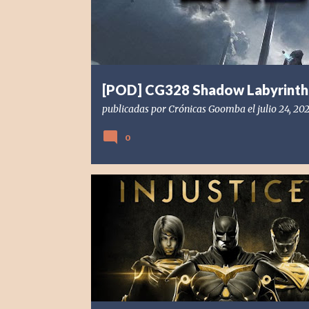
d
a
s
[POD] CG328 Shadow Labyrinth
publicadas por
Crónicas Goomba
el
julio 24, 20
0
[POD] PODCAST
[PS4] PLAYSTATION 4
2017
DC CO
INJUSTICE 2
NETHERREALM STUDIOS