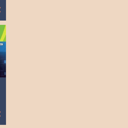
8
diciembre
9
noviembre
9
octubre
8
septiembre
9
agosto
9
julio
8
junio
10
mayo
8
abril
9
marzo
8
febrero
9
enero
104