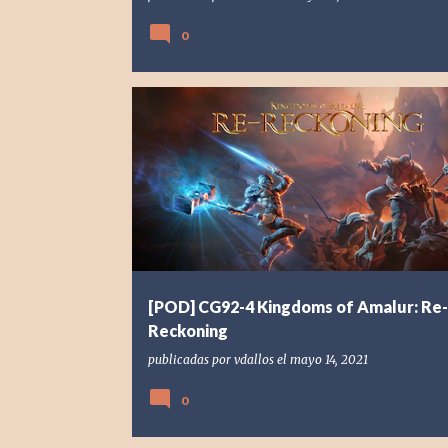
0
[POD] PODCAST
[PS4] PLAYSTATION 4
2020
KINGDOMS OF AMALUR: RE-RECKONING
THQ NORDIC
[POD] CG92-4 Kingdoms of Amalur: Re-
Reckoning
publicadas por
vdallos
el
mayo 14, 2021
0