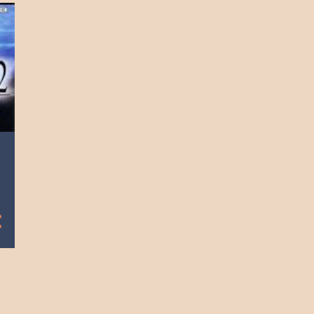
2023
9
diciembre
9
noviembre
8
octubre
9
septiembre
9
agosto
8
julio
9
junio
9
mayo
9
abril
9
marzo
8
febrero
8
enero