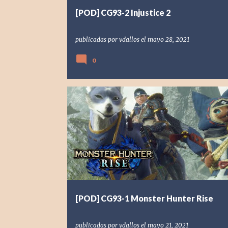
[POD] CG93-2 Injustice 2
publicadas por
vdallos
el
mayo 28, 2021
0
[NSW] NINTENDO SWITCH
[POD] PODCAST
2021
CAPCOM
MONSTER HUNTER RISE
[POD] CG93-1 Monster Hunter Rise
publicadas por
vdallos
el
mayo 21, 2021