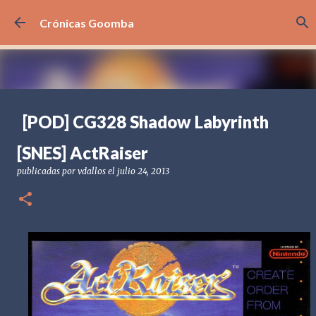
Ir al contenido principal
Crónicas Goomba
[POD] CG328 Shadow Labyrinth
publicadas por
Crónicas Goomba
el
julio 24, 2026
[POD] PODCAST
[SNES] ActRaiser
[PS5] PLAYSTATION 5
2025
BANDAI NAMCO
publicadas por
vdallos
el
julio 24, 2013
SHADOW LABYRINTH
0