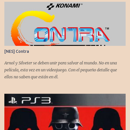
@flagstaad quien pasó el título en PS5 y junto a @GoombaVictor
nos cuenta sus impresiones y vivencias. El juego está disponible
para XBS, PS5 y PC. No sobra comentarles que necesitamos su
apoyo al seguirnos en: Spotify YouTube. Muchas gracias a todos
los que nos agregan a sus plataformas de podcast y nos dejan
comentarios en nuestras diferentes redes. Twitter -
https://twitter.com/CronicasGoomba Instagram -
[NES] Contra
https://www.instagram.com/cronicasgoomba/ Facebook -
https://www.facebook.com/CronicasGoomba
Arnol y Silveter se deben unir para salvar al mundo. No en una
película, esta vez en un videojuego. Con el pequeño detalle que
ellos no saben que están en él.