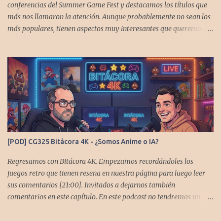
conferencias del Summer Game Fest y destacamos los títulos que
más nos llamaron la atención. Aunque probablemente no sean los
más populares, tienen aspectos muy interesantes que queremos
contarles Los acompañan @GoombaVictor y @flagstaad que no
estarían aquí si no es por ustedes. Muchas gracias a todos los que
nos agregan a sus plataformas de podcast y nos dejan
comentarios en las cuentas de redes. Spotify YouTube. Twitter -
https://x.com/CronicasGoomba Instagram -
https://www.instagram.com/cronicasgoomba/ Facebook -
https://www.facebook.com/CronicasGoomba Si no estamos en tu
plataforma nos puedes agregarcn el código rss:
https://anchor.fm/s/10d1f3318/podcast/rss
[POD] CG325 Bitácora 4K - ¿Somos Anime o IA?
Regresamos con Bitácora 4K. Empezamos recordándoles los
juegos retro que tienen reseña en nuestra página para luego leer
sus comentarios [21:00]. Invitados a dejarnos también
comentarios en este capítulo. En este podcast no tendremos un
tema especial, pero lo usaremos para comentarles algunos
cambios que queremos hacer en el podcast. Los acompañan