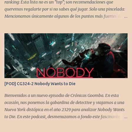
ranking: Esta lista no es un "top"; son recomendaciones que
queremos regalarte por si no sabes qué jugar. Solo una pincelada:
Mencionamos únicamente algunos de los puntos más fuertes de
cada título, pero todos tienen profundidad de sobra para explorar.
Variedad de géneros: Hemos evitado repetir géneros para
asegurar que, al menos uno, se adapte a tus gustos. Si te gusta este
tipo de contenido, háznoslo saber para crear nuevas entradas con
otros doce juegos imprescindibles. Cuphead En la mente de los dos
hermanos desarrolladores, la idea de fusionar el arte de las
películas de animación clásica con un juego de disparos (al estilo
Contra o Metal Slug) era una apuesta ganadora. En la ejecución, la
calidad es insuperable. Posee un excelente diseño de niveles,
[POD] CG324-2 Nobody Wants to Die
variedad de jefes, plataformas desafiantes y una música
estupenda. Es un título que te mantiene enganchado a pesar de su
Bienvenidos a un nuevo episodio de Crónicas Goomba. En esta
alta dificultad...
ocasión, nos ponemos la gabardina de detective y viajamos a una
Nueva York distópica en el año 2329 para analizar Nobody Wants
to Die. En este podcast, desmenuzamos a fondo este fascinante
thriller neo-noir de estética cyberpunk, donde la inmortalidad es
posible... pero tiene un precio muy alto. Acompañemos a