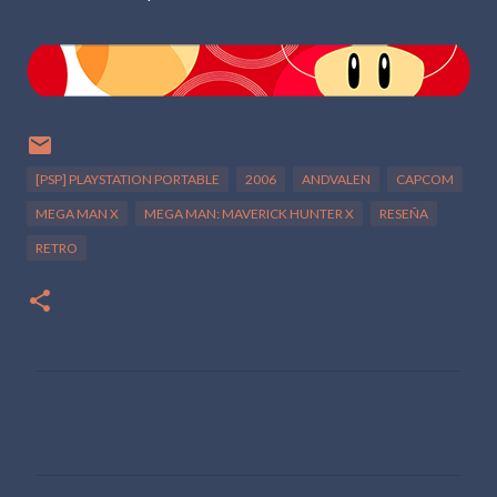
[PSP] PLAYSTATION PORTABLE
2006
ANDVALEN
CAPCOM
MEGA MAN X
MEGA MAN: MAVERICK HUNTER X
RESEÑA
RETRO
C
o
m