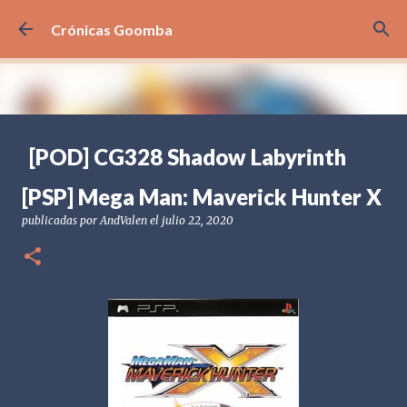
Ir al contenido principal
Crónicas Goomba
[POD] CG328 Shadow Labyrinth
publicadas por
Crónicas Goomba
el
julio 24, 2026
[POD] PODCAST
[PSP] Mega Man: Maverick Hunter X
[PS5] PLAYSTATION 5
2025
BANDAI NAMCO
publicadas por
AndValen
el
julio 22, 2020
SHADOW LABYRINTH
0