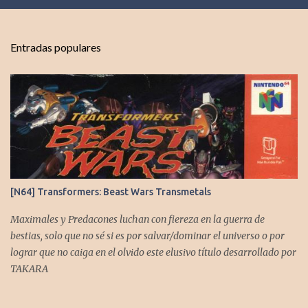
e
n
t
Entradas populares
a
r
i
o
s
[N64] Transformers: Beast Wars Transmetals
Maximales y Predacones luchan con fiereza en la guerra de
bestias, solo que no sé si es por salvar/dominar el universo o por
lograr que no caiga en el olvido este elusivo título desarrollado por
TAKARA