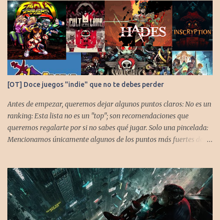
[OT] Doce juegos "indie" que no te debes perder
Antes de empezar, queremos dejar algunos puntos claros: No es un
ranking: Esta lista no es un "top"; son recomendaciones que
queremos regalarte por si no sabes qué jugar. Solo una pincelada:
Mencionamos únicamente algunos de los puntos más fuertes de
cada título, pero todos tienen profundidad de sobra para explorar.
Variedad de géneros: Hemos evitado repetir géneros para
asegurar que, al menos uno, se adapte a tus gustos. Si te gusta este
tipo de contenido, háznoslo saber para crear nuevas entradas con
otros doce juegos imprescindibles. Cuphead En la mente de los dos
hermanos desarrolladores, la idea de fusionar el arte de las