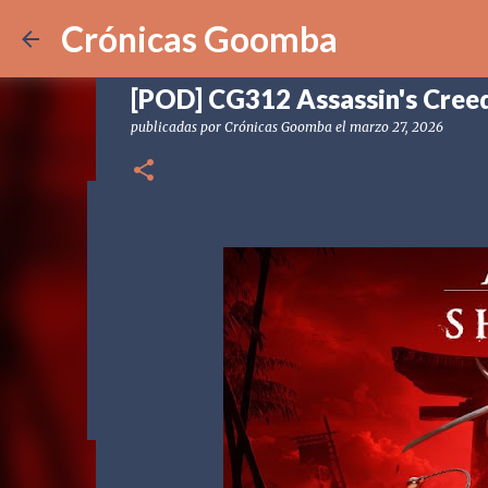
Crónicas Goomba
[POD] CG312 Assassin's Cree
publicadas por
Crónicas Goomba
el
marzo 27, 2026
[POD] CG328 Shadow Labyrin
publicadas por
Crónicas Goomba
el
julio 24, 2026
[POD] PO
0