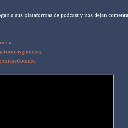
egan a sus plataformas de podcast y nos dejan comenta
Goomba
/cronicasgoomba/
CronicasGoomba