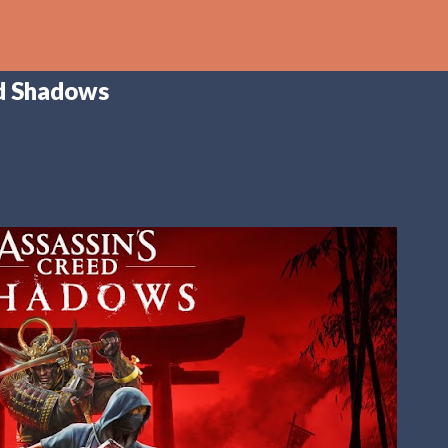
Ir al contenido principal
d Shadows
th
DCAST
[PS5] PLAYSTATION 5
2025
BANDAI NAMCO
SHADOW LABYRINTH