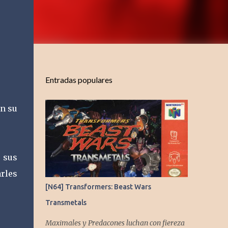
Entradas populares
en su
 sus
rles
[N64] Transformers: Beast Wars
Transmetals
Maximales y Predacones luchan con fiereza