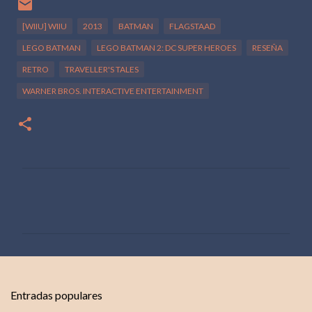
[WIIU] WIIU
2013
BATMAN
FLAGSTAAD
LEGO BATMAN
LEGO BATMAN 2: DC SUPER HEROES
RESEÑA
RETRO
TRAVELLER'S TALES
WARNER BROS. INTERACTIVE ENTERTAINMENT
C
o
m
e
n
t
Entradas populares
a