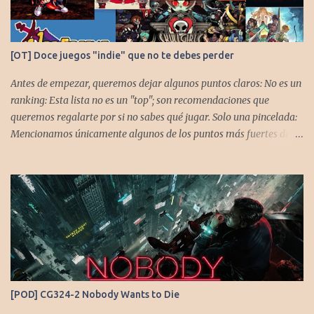
[OT] Doce juegos "indie" que no te debes perder
Antes de empezar, queremos dejar algunos puntos claros: No es un
ranking: Esta lista no es un "top"; son recomendaciones que
queremos regalarte por si no sabes qué jugar. Solo una pincelada:
Mencionamos únicamente algunos de los puntos más fuertes de
cada título, pero todos tienen profundidad de sobra para explorar.
Variedad de géneros: Hemos evitado repetir géneros para
asegurar que, al menos uno, se adapte a tus gustos. Si te gusta este
tipo de contenido, háznoslo saber para crear nuevas entradas con
otros doce juegos imprescindibles. Cuphead En la mente de los dos
hermanos desarrolladores, la idea de fusionar el arte de las
películas de animación clásica con un juego de disparos (al estilo
Contra o Metal Slug) era una apuesta ganadora. En la ejecución, la
calidad es insuperable. Posee un excelente diseño de niveles,
[POD] CG324-2 Nobody Wants to Die
variedad de jefes, plataformas desafiantes y una música