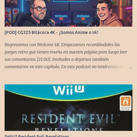
https://www.instagram.com/cronicasgoomba/ Facebook -
https://www.facebook.com/CronicasGoomba Si no estamos en tu
plataforma nos puedes agregarcn el código rss:
https://anchor.fm/s/10d1f3318/podcast/rss
[POD] CG325 Bitácora 4K - ¿Somos Anime o IA?
Regresamos con Bitácora 4K. Empezamos recordándoles los
juegos retro que tienen reseña en nuestra página para luego leer
sus comentarios [21:00]. Invitados a dejarnos también
comentarios en este capítulo. En este podcast no tendremos un
tema especial, pero lo usaremos para comentarles algunos
cambios que queremos hacer en el podcast. Los acompañan
@GoombaVictor y @flagstaad que no estarían aquí si no es por
ustedes. Muchas gracias a todos los que nos agregan a sus
plataformas de podcast y nos dejan comentarios en las cuentas de
redes. Spotify YouTube. Twitter -
https://twitter.com/CronicasGoomba Instagram -
https://www.instagram.com/cronicasgoomba/ Facebook -
https://www.facebook.com/CronicasGoomba Si no estamos en tu
[WiiU] Resident Evil: Revelations