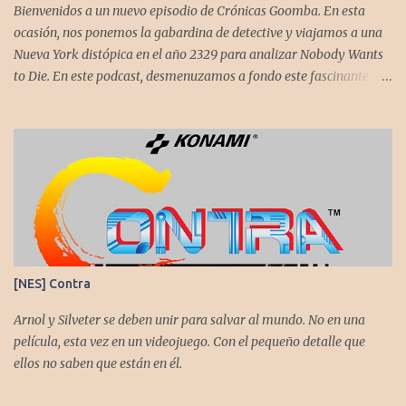
estupenda. Es un título que te mantiene enganchado a pesar de su
Bienvenidos a un nuevo episodio de Crónicas Goomba. En esta
alta dificultad...
ocasión, nos ponemos la gabardina de detective y viajamos a una
Nueva York distópica en el año 2329 para analizar Nobody Wants
to Die. En este podcast, desmenuzamos a fondo este fascinante
thriller neo-noir de estética cyberpunk, donde la inmortalidad es
posible... pero tiene un precio muy alto. Acompañemos a
@flagstaad quien pasó el título en PS5 y junto a @GoombaVictor
nos cuenta sus impresiones y vivencias. El juego está disponible
para XBS, PS5 y PC. No sobra comentarles que necesitamos su
apoyo al seguirnos en: Spotify YouTube. Muchas gracias a todos
los que nos agregan a sus plataformas de podcast y nos dejan
comentarios en nuestras diferentes redes. Twitter -
https://twitter.com/CronicasGoomba Instagram -
[NES] Contra
https://www.instagram.com/cronicasgoomba/ Facebook -
https://www.facebook.com/CronicasGoomba
Arnol y Silveter se deben unir para salvar al mundo. No en una
película, esta vez en un videojuego. Con el pequeño detalle que
ellos no saben que están en él.