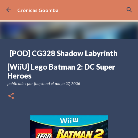
Ir al contenido principal
Crónicas Goomba
[POD] CG328 Shadow Labyrinth
publicadas por
Crónicas Goomba
el
julio 24, 2026
[POD] PODCAST
[WiiU] Lego Batman 2: DC Super
[PS5] PLAYSTATION 5
2025
BANDAI NAMCO
Heroes
SHADOW LABYRINTH
publicadas por
flagstaad
el
mayo 27, 2026
0