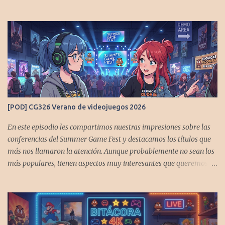
[POD] CG326 Verano de videojuegos 2026
En este episodio les compartimos nuestras impresiones sobre las
conferencias del Summer Game Fest y destacamos los títulos que
más nos llamaron la atención. Aunque probablemente no sean los
más populares, tienen aspectos muy interesantes que queremos
contarles Los acompañan @GoombaVictor y @flagstaad que no
estarían aquí si no es por ustedes. Muchas gracias a todos los que
nos agregan a sus plataformas de podcast y nos dejan
comentarios en las cuentas de redes. Spotify YouTube. Twitter -
https://x.com/CronicasGoomba Instagram -