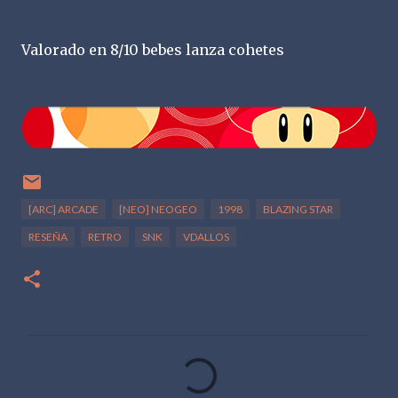
Valorado en 8/10 bebes lanza cohetes
[ARC] ARCADE
[NEO] NEOGEO
1998
BLAZING STAR
RESEÑA
RETRO
SNK
VDALLOS
C
o