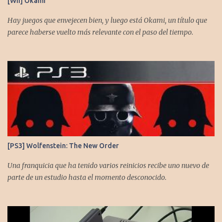
[Wii] Okami
https://www.instagram.com/cronicasgoomba/ Facebook -
https://www.facebook.com/CronicasGoomba
Hay juegos que envejecen bien, y luego está Okami, un título que
parece haberse vuelto más relevante con el paso del tiempo.
[PS3] Wolfenstein: The New Order
Una franquicia que ha tenido varios reinicios recibe uno nuevo de
parte de un estudio hasta el momento desconocido.