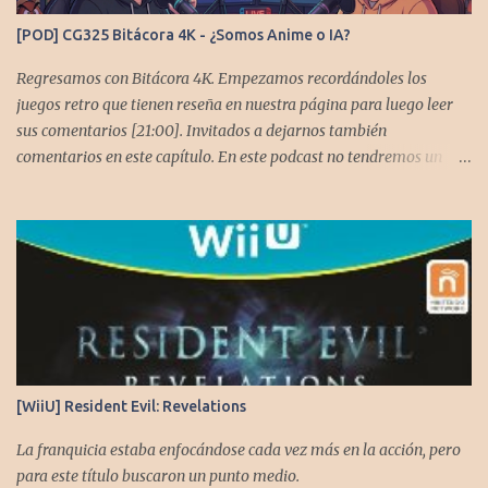
[POD] CG325 Bitácora 4K - ¿Somos Anime o IA?
Regresamos con Bitácora 4K. Empezamos recordándoles los
juegos retro que tienen reseña en nuestra página para luego leer
sus comentarios [21:00]. Invitados a dejarnos también
comentarios en este capítulo. En este podcast no tendremos un
tema especial, pero lo usaremos para comentarles algunos
cambios que queremos hacer en el podcast. Los acompañan
@GoombaVictor y @flagstaad que no estarían aquí si no es por
ustedes. Muchas gracias a todos los que nos agregan a sus
plataformas de podcast y nos dejan comentarios en las cuentas de
redes. Spotify YouTube. Twitter -
https://twitter.com/CronicasGoomba Instagram -
https://www.instagram.com/cronicasgoomba/ Facebook -
https://www.facebook.com/CronicasGoomba Si no estamos en tu
[WiiU] Resident Evil: Revelations
plataforma nos puedes agregar con el código rss:
https://anchor.fm/s/10d1f3318/podcast/rss
La franquicia estaba enfocándose cada vez más en la acción, pero
para este título buscaron un punto medio.