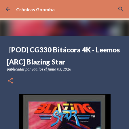
Ir al contenido principal
Crónicas Goomba
[POD] CG330 Bitácora 4K - Leemos
sus comentarios
[ARC] Blazing Star
publicadas por
Crónicas Goomba
el
agosto 07, 2026
[POD] PODCAST
publicadas por
vdallos
el
junio 03, 2026
BITÁCORA 4K
PREGUNTAS Y RESPUESTAS
0