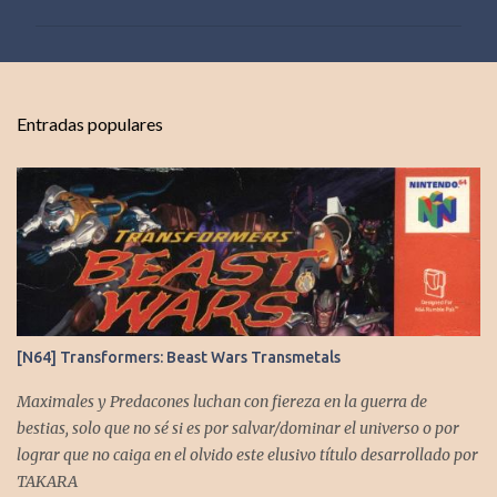
m
e
n
t
Entradas populares
a
r
i
o
s
[N64] Transformers: Beast Wars Transmetals
Maximales y Predacones luchan con fiereza en la guerra de
bestias, solo que no sé si es por salvar/dominar el universo o por
lograr que no caiga en el olvido este elusivo título desarrollado por
TAKARA