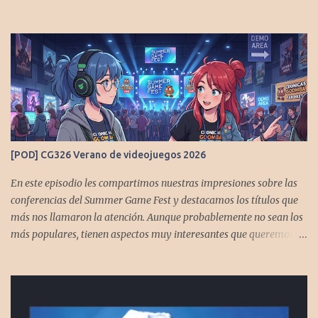
[POD] CG326 Verano de videojuegos 2026
En este episodio les compartimos nuestras impresiones sobre las
conferencias del Summer Game Fest y destacamos los títulos que
más nos llamaron la atención. Aunque probablemente no sean los
más populares, tienen aspectos muy interesantes que queremos
contarles Los acompañan @GoombaVictor y @flagstaad que no
estarían aquí si no es por ustedes. Muchas gracias a todos los que
nos agregan a sus plataformas de podcast y nos dejan
comentarios en las cuentas de redes. Spotify YouTube. Twitter -