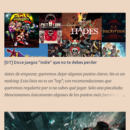
[OT] Doce juegos "indie" que no te debes perder
Antes de empezar, queremos dejar algunos puntos claros: No es un
ranking: Esta lista no es un "top"; son recomendaciones que
queremos regalarte por si no sabes qué jugar. Solo una pincelada:
Mencionamos únicamente algunos de los puntos más fuertes de
cada título, pero todos tienen profundidad de sobra para explorar.
Variedad de géneros: Hemos evitado repetir géneros para
asegurar que, al menos uno, se adapte a tus gustos. Si te gusta este
tipo de contenido, háznoslo saber para crear nuevas entradas con
otros doce juegos imprescindibles. Cuphead En la mente de los dos