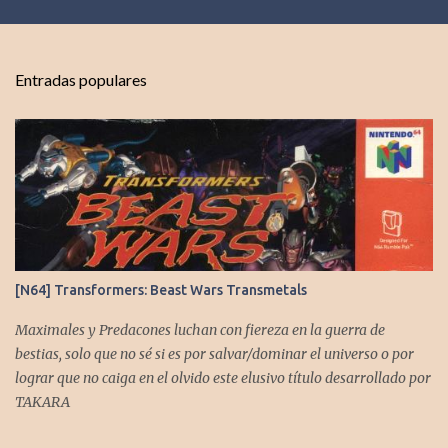
e
n
t
Entradas populares
a
r
i
o
s
[N64] Transformers: Beast Wars Transmetals
Maximales y Predacones luchan con fiereza en la guerra de
bestias, solo que no sé si es por salvar/dominar el universo o por
lograr que no caiga en el olvido este elusivo título desarrollado por
TAKARA