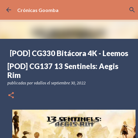
Ir al contenido principal
Crónicas Goomba
[POD] CG330 Bitácora 4K - Leemos
sus comentarios
[POD] CG137 13 Sentinels: Aegis
publicadas por
Crónicas Goomba
el
agosto 07, 2026
[POD] PODCAST
Rim
BITÁCORA 4K
PREGUNTAS Y RESPUESTAS
publicadas por
vdallos
el
septiembre 30, 2022
0