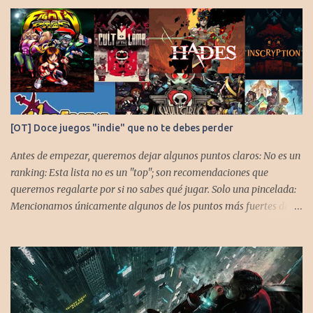
[OT] Doce juegos "indie" que no te debes perder
Antes de empezar, queremos dejar algunos puntos claros: No es un
ranking: Esta lista no es un "top"; son recomendaciones que
queremos regalarte por si no sabes qué jugar. Solo una pincelada:
Mencionamos únicamente algunos de los puntos más fuertes de
cada título, pero todos tienen profundidad de sobra para explorar.
Variedad de géneros: Hemos evitado repetir géneros para
asegurar que, al menos uno, se adapte a tus gustos. Si te gusta este
tipo de contenido, háznoslo saber para crear nuevas entradas con
otros doce juegos imprescindibles. Cuphead En la mente de los dos
hermanos desarrolladores, la idea de fusionar el arte de las