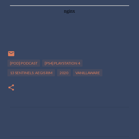
[POD] PODCAST
[PS4] PLAYSTATION 4
13 SENTINELS: AEGIS RIM
2020
VANILLAWARE
C
o
m