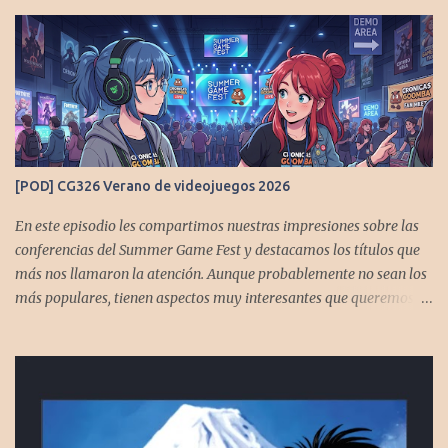
[POD] CG326 Verano de videojuegos 2026
En este episodio les compartimos nuestras impresiones sobre las
conferencias del Summer Game Fest y destacamos los títulos que
más nos llamaron la atención. Aunque probablemente no sean los
más populares, tienen aspectos muy interesantes que queremos
contarles Los acompañan @GoombaVictor y @flagstaad que no
estarían aquí si no es por ustedes. Muchas gracias a todos los que
nos agregan a sus plataformas de podcast y nos dejan
comentarios en las cuentas de redes. Spotify YouTube. Twitter -
https://x.com/CronicasGoomba Instagram -
https://www.instagram.com/cronicasgoomba/ Facebook -