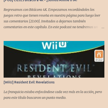
[POD] CG325 Bitácora 4K - ¿Somos Anime o IA?
Regresamos con Bitácora 4K. Empezamos recordándoles los
juegos retro que tienen reseña en nuestra página para luego leer
sus comentarios [21:00]. Invitados a dejarnos también
comentarios en este capítulo. En este podcast no tendremos un
tema especial, pero lo usaremos para comentarles algunos
cambios que queremos hacer en el podcast. Los acompañan
@GoombaVictor y @flagstaad que no estarían aquí si no es por
ustedes. Muchas gracias a todos los que nos agregan a sus
plataformas de podcast y nos dejan comentarios en las cuentas de
redes. Spotify YouTube. Twitter -
https://twitter.com/CronicasGoomba Instagram -
https://www.instagram.com/cronicasgoomba/ Facebook -
https://www.facebook.com/CronicasGoomba Si no estamos en tu
[WiiU] Resident Evil: Revelations
plataforma nos puedes agregar con el código rss:
https://anchor.fm/s/10d1f3318/podcast/rss
La franquicia estaba enfocándose cada vez más en la acción, pero
para este título buscaron un punto medio.