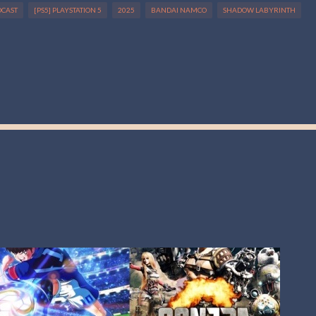
DCAST
[PS5] PLAYSTATION 5
2025
BANDAI NAMCO
SHADOW LABYRINTH