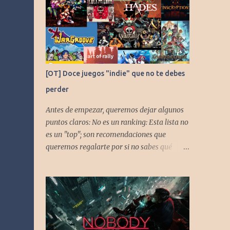
[OT] Doce juegos "indie" que no te debes
perder
Antes de empezar, queremos dejar algunos
puntos claros: No es un ranking: Esta lista no
es un "top"; son recomendaciones que
queremos regalarte por si no sabes qué
jugar. Solo una pincelada: Mencionamos
únicamente algunos de los puntos más
fuertes de cada título, pero todos tienen
profundidad de sobra para explorar.
Variedad de géneros: Hemos evitado repetir
géneros para asegurar que, al menos uno, se