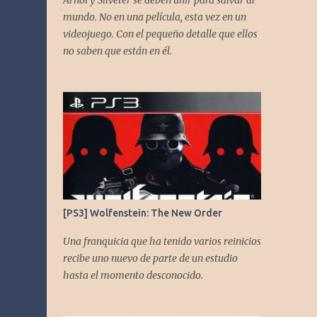
Arnol y Silveter se deben unir para salvar al
gracias a todos los que nos agregan a sus
mundo. No en una película, esta vez en un
plataformas de podcast y nos dejan
videojuego. Con el pequeño detalle que ellos
comentarios en nuestras diferentes redes.
no saben que están en él.
Twitter -
https://twitter.com/CronicasGoomba
Instagram -
https://www.instagram.com/cronicasgoomb
a/ Facebook -
https://www.facebook.com/CronicasGoomb
a
[PS3] Wolfenstein: The New Order
Una franquicia que ha tenido varios reinicios
recibe uno nuevo de parte de un estudio
hasta el momento desconocido.