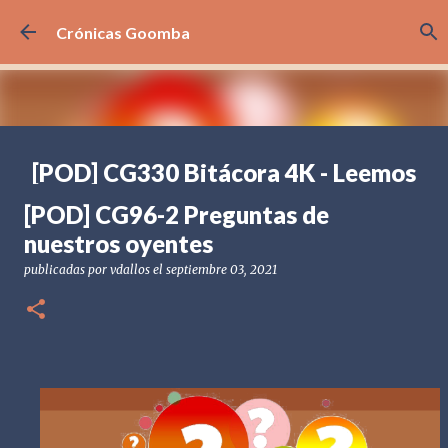
Ir al contenido principal
Crónicas Goomba
[POD] CG330 Bitácora 4K - Leemos
sus comentarios
[POD] CG96-2 Preguntas de
publicadas por
Crónicas Goomba
el
agosto 07, 2026
[POD] PODCAST
nuestros oyentes
BITÁCORA 4K
PREGUNTAS Y RESPUESTAS
publicadas por
vdallos
el
septiembre 03, 2021
0