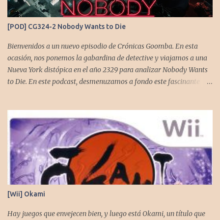
Contra o Metal Slug) era una apuesta ganadora. En la ejecución, la
calidad es insuperable. Posee un excelente diseño de niveles,
[POD] CG324-2 Nobody Wants to Die
variedad de jefes, plataformas desafiantes y una música
estupenda. Es un título que te mantiene enganchado a pesar de su
Bienvenidos a un nuevo episodio de Crónicas Goomba. En esta
alta dificultad...
ocasión, nos ponemos la gabardina de detective y viajamos a una
Nueva York distópica en el año 2329 para analizar Nobody Wants
to Die. En este podcast, desmenuzamos a fondo este fascinante
thriller neo-noir de estética cyberpunk, donde la inmortalidad es
posible... pero tiene un precio muy alto. Acompañemos a
@flagstaad quien pasó el título en PS5 y junto a @GoombaVictor
nos cuenta sus impresiones y vivencias. El juego está disponible
para XBS, PS5 y PC. No sobra comentarles que necesitamos su
apoyo al seguirnos en: Spotify YouTube. Muchas gracias a todos
los que nos agregan a sus plataformas de podcast y nos dejan
comentarios en nuestras diferentes redes. Twitter -
https://twitter.com/CronicasGoomba Instagram -
[Wii] Okami
https://www.instagram.com/cronicasgoomba/ Facebook -
https://www.facebook.com/CronicasGoomba
Hay juegos que envejecen bien, y luego está Okami, un título que