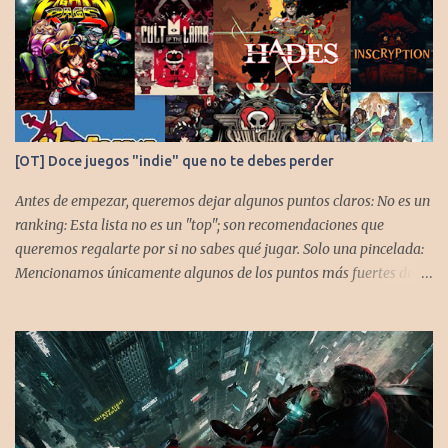
[OT] Doce juegos "indie" que no te debes perder
Antes de empezar, queremos dejar algunos puntos claros: No es un
ranking: Esta lista no es un "top"; son recomendaciones que
queremos regalarte por si no sabes qué jugar. Solo una pincelada:
Mencionamos únicamente algunos de los puntos más fuertes de
cada título, pero todos tienen profundidad de sobra para explorar.
Variedad de géneros: Hemos evitado repetir géneros para
asegurar que, al menos uno, se adapte a tus gustos. Si te gusta este
tipo de contenido, háznoslo saber para crear nuevas entradas con
otros doce juegos imprescindibles. Cuphead En la mente de los dos
hermanos desarrolladores, la idea de fusionar el arte de las
películas de animación clásica con un juego de disparos (al estilo