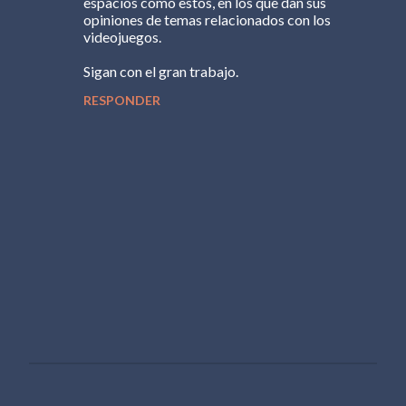
m
espacios como estos, en los que dan sus
opiniones de temas relacionados con los
e
videojuegos.
n
Sigan con el gran trabajo.
t
RESPONDER
a
r
i
o
s
P