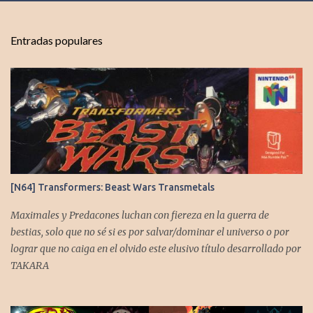
u
b
l
Entradas populares
i
c
a
r
u
n
c
o
m
e
n
t
[N64] Transformers: Beast Wars Transmetals
a
r
Maximales y Predacones luchan con fiereza en la guerra de
i
bestias, solo que no sé si es por salvar/dominar el universo o por
o
lograr que no caiga en el olvido este elusivo título desarrollado por
TAKARA