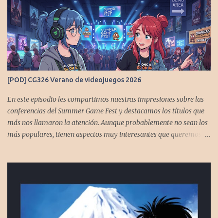
[POD] CG326 Verano de videojuegos 2026
En este episodio les compartimos nuestras impresiones sobre las
conferencias del Summer Game Fest y destacamos los títulos que
más nos llamaron la atención. Aunque probablemente no sean los
más populares, tienen aspectos muy interesantes que queremos
contarles Los acompañan @GoombaVictor y @flagstaad que no
estarían aquí si no es por ustedes. Muchas gracias a todos los que
nos agregan a sus plataformas de podcast y nos dejan
comentarios en las cuentas de redes. Spotify YouTube. Twitter -
https://x.com/CronicasGoomba Instagram -
https://www.instagram.com/cronicasgoomba/ Facebook -
https://www.facebook.com/CronicasGoomba Si no estamos en tu