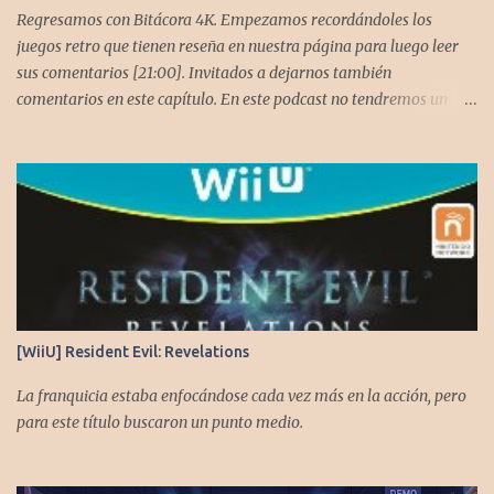
Regresamos con Bitácora 4K. Empezamos recordándoles los
juegos retro que tienen reseña en nuestra página para luego leer
sus comentarios [21:00]. Invitados a dejarnos también
comentarios en este capítulo. En este podcast no tendremos un
tema especial, pero lo usaremos para comentarles algunos
cambios que queremos hacer en el podcast. Los acompañan
@GoombaVictor y @flagstaad que no estarían aquí si no es por
ustedes. Muchas gracias a todos los que nos agregan a sus
plataformas de podcast y nos dejan comentarios en las cuentas de
redes. Spotify YouTube. Twitter -
https://twitter.com/CronicasGoomba Instagram -
https://www.instagram.com/cronicasgoomba/ Facebook -
https://www.facebook.com/CronicasGoomba Si no estamos en tu
[WiiU] Resident Evil: Revelations
plataforma nos puedes agregar con el código rss:
https://anchor.fm/s/10d1f3318/podcast/rss
La franquicia estaba enfocándose cada vez más en la acción, pero
para este título buscaron un punto medio.