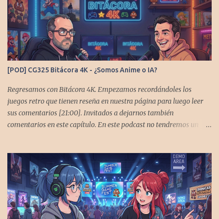
[POD] CG325 Bitácora 4K - ¿Somos Anime o IA?
Regresamos con Bitácora 4K. Empezamos recordándoles los
juegos retro que tienen reseña en nuestra página para luego leer
sus comentarios [21:00]. Invitados a dejarnos también
comentarios en este capítulo. En este podcast no tendremos un
tema especial, pero lo usaremos para comentarles algunos
cambios que queremos hacer en el podcast. Los acompañan
@GoombaVictor y @flagstaad que no estarían aquí si no es por
ustedes. Muchas gracias a todos los que nos agregan a sus
plataformas de podcast y nos dejan comentarios en las cuentas de
redes. Spotify YouTube. Twitter -
https://twitter.com/CronicasGoomba Instagram -
https://www.instagram.com/cronicasgoomba/ Facebook -