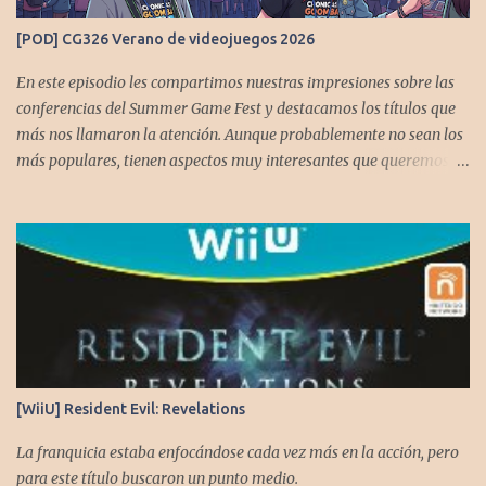
https://www.facebook.com/CronicasGoomba Si no estamos en tu
[POD] CG326 Verano de videojuegos 2026
plataforma nos puedes agregar con el código rss:
https://anchor.fm/s/10d1f3318/podcast/rss
En este episodio les compartimos nuestras impresiones sobre las
conferencias del Summer Game Fest y destacamos los títulos que
más nos llamaron la atención. Aunque probablemente no sean los
más populares, tienen aspectos muy interesantes que queremos
contarles Los acompañan @GoombaVictor y @flagstaad que no
estarían aquí si no es por ustedes. Muchas gracias a todos los que
nos agregan a sus plataformas de podcast y nos dejan
comentarios en las cuentas de redes. Spotify YouTube. Twitter -
https://x.com/CronicasGoomba Instagram -
https://www.instagram.com/cronicasgoomba/ Facebook -
https://www.facebook.com/CronicasGoomba Si no estamos en tu
plataforma nos puedes agregarcn el código rss:
https://anchor.fm/s/10d1f3318/podcast/rss
[WiiU] Resident Evil: Revelations
La franquicia estaba enfocándose cada vez más en la acción, pero
para este título buscaron un punto medio.