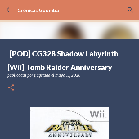
Ir al contenido principal
Crónicas Goomba
[POD] CG328 Shadow Labyrinth
publicadas por
Crónicas Goomba
el
julio 24, 2026
[POD] PODCAST
[Wii] Tomb Raider Anniversary
[PS5] PLAYSTATION 5
2025
BANDAI NAMCO
publicadas por
flagstaad
el
mayo 13, 2026
SHADOW LABYRINTH
0