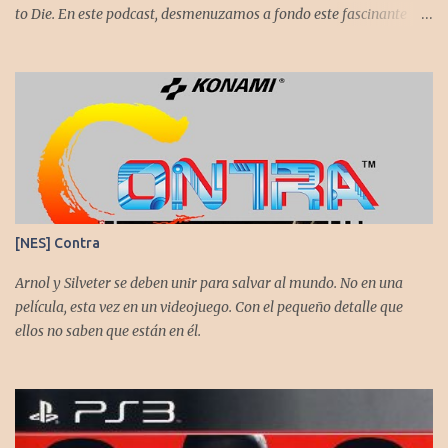
to Die. En este podcast, desmenuzamos a fondo este fascinante
thriller neo-noir de estética cyberpunk, donde la inmortalidad es
posible... pero tiene un precio muy alto. Acompañemos a
@flagstaad quien pasó el título en PS5 y junto a @GoombaVictor
nos cuenta sus impresiones y vivencias. El juego está disponible
para XBS, PS5 y PC. No sobra comentarles que necesitamos su
apoyo al seguirnos en: Spotify YouTube. Muchas gracias a todos
los que nos agregan a sus plataformas de podcast y nos dejan
comentarios en nuestras diferentes redes. Twitter -
https://twitter.com/CronicasGoomba Instagram -
[NES] Contra
https://www.instagram.com/cronicasgoomba/ Facebook -
https://www.facebook.com/CronicasGoomba
Arnol y Silveter se deben unir para salvar al mundo. No en una
película, esta vez en un videojuego. Con el pequeño detalle que
ellos no saben que están en él.