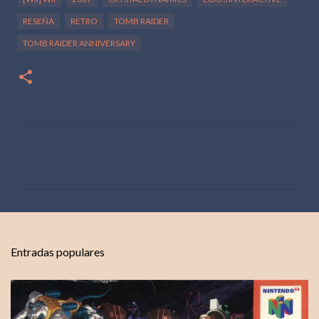
RESEÑA
RETRO
TOMB RAIDER
TOMB RAIDER ANNIVERSARY
C
o
m
e
n
t
Entradas populares
a
r
i