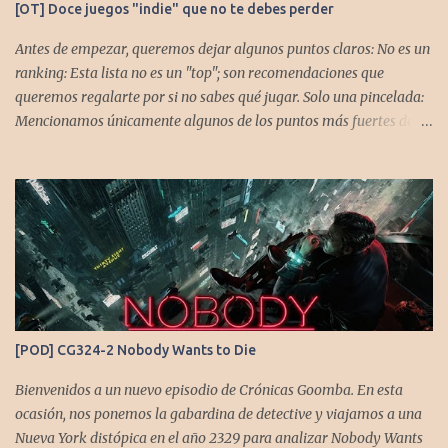
[OT] Doce juegos "indie" que no te debes perder
Antes de empezar, queremos dejar algunos puntos claros: No es un
ranking: Esta lista no es un "top"; son recomendaciones que
queremos regalarte por si no sabes qué jugar. Solo una pincelada:
Mencionamos únicamente algunos de los puntos más fuertes de
cada título, pero todos tienen profundidad de sobra para explorar.
Variedad de géneros: Hemos evitado repetir géneros para
asegurar que, al menos uno, se adapte a tus gustos. Si te gusta este
tipo de contenido, háznoslo saber para crear nuevas entradas con
otros doce juegos imprescindibles. Cuphead En la mente de los dos
hermanos desarrolladores, la idea de fusionar el arte de las
películas de animación clásica con un juego de disparos (al estilo
Contra o Metal Slug) era una apuesta ganadora. En la ejecución, la
calidad es insuperable. Posee un excelente diseño de niveles,
[POD] CG324-2 Nobody Wants to Die
variedad de jefes, plataformas desafiantes y una música
estupenda. Es un título que te mantiene enganchado a pesar de su
Bienvenidos a un nuevo episodio de Crónicas Goomba. En esta
alta dificultad...
ocasión, nos ponemos la gabardina de detective y viajamos a una
Nueva York distópica en el año 2329 para analizar Nobody Wants