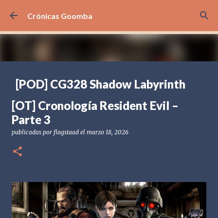
Ir al contenido principal
Crónicas Goomba
[POD] CG328 Shadow Labyrinth
publicadas por
Crónicas Goomba
el
julio 24, 2026
[POD] PODCAST
[OT] Cronología Resident Evil –
[PS5] PLAYSTATION 5
2025
BANDAI NAMCO
Parte 3
SHADOW LABYRINTH
publicadas por
flagstaad
el
marzo 18, 2026
0