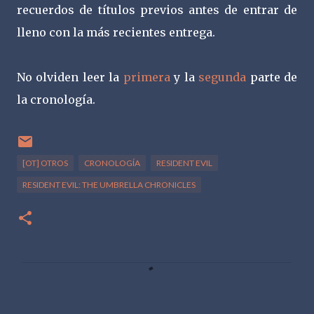
recuerdos de títulos previos antes de entrar de
lleno con la más recientes entrega.
No olviden leer la
primera
y la
segunda
parte de
la cronología.
[OT] OTROS
CRONOLOGÍA
RESIDENT EVIL
RESIDENT EVIL: THE UMBRELLA CHRONICLES
C
o