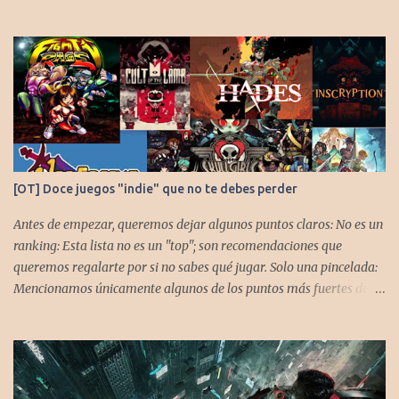
[OT] Doce juegos "indie" que no te debes perder
Antes de empezar, queremos dejar algunos puntos claros: No es un
ranking: Esta lista no es un "top"; son recomendaciones que
queremos regalarte por si no sabes qué jugar. Solo una pincelada:
Mencionamos únicamente algunos de los puntos más fuertes de
cada título, pero todos tienen profundidad de sobra para explorar.
Variedad de géneros: Hemos evitado repetir géneros para
asegurar que, al menos uno, se adapte a tus gustos. Si te gusta este
tipo de contenido, háznoslo saber para crear nuevas entradas con
otros doce juegos imprescindibles. Cuphead En la mente de los dos