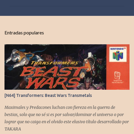
m
e
n
t
Entradas populares
a
r
i
o
s
[N64] Transformers: Beast Wars Transmetals
Maximales y Predacones luchan con fiereza en la guerra de
bestias, solo que no sé si es por salvar/dominar el universo o por
lograr que no caiga en el olvido este elusivo título desarrollado por
TAKARA