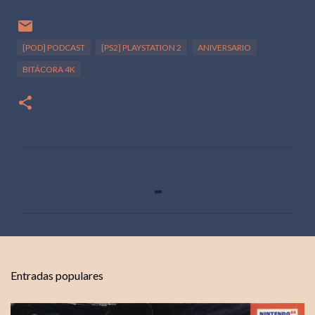
[POD] PODCAST
[PS2] PLAYSTATION 2
ANIVERSARIO
BITÁCORA 4K
C
o
m
e
n
t
Entradas populares
a
r