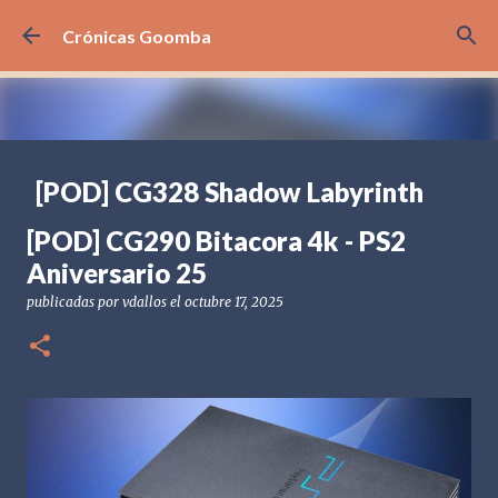
Ir al contenido principal
Crónicas Goomba
[POD] CG328 Shadow Labyrinth
publicadas por
Crónicas Goomba
el
julio 24, 2026
[POD] PODCAST
[POD] CG290 Bitacora 4k - PS2
[PS5] PLAYSTATION 5
2025
BANDAI NAMCO
Aniversario 25
SHADOW LABYRINTH
publicadas por
vdallos
el
octubre 17, 2025
0