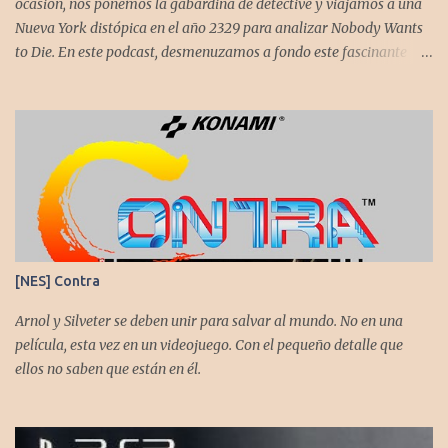
ocasión, nos ponemos la gabardina de detective y viajamos a una
Nueva York distópica en el año 2329 para analizar Nobody Wants
to Die. En este podcast, desmenuzamos a fondo este fascinante
thriller neo-noir de estética cyberpunk, donde la inmortalidad es
posible... pero tiene un precio muy alto. Acompañemos a
@flagstaad quien pasó el título en PS5 y junto a @GoombaVictor
nos cuenta sus impresiones y vivencias. El juego está disponible
para XBS, PS5 y PC. No sobra comentarles que necesitamos su
apoyo al seguirnos en: Spotify YouTube. Muchas gracias a todos
los que nos agregan a sus plataformas de podcast y nos dejan
comentarios en nuestras diferentes redes. Twitter -
https://twitter.com/CronicasGoomba Instagram -
[NES] Contra
https://www.instagram.com/cronicasgoomba/ Facebook -
https://www.facebook.com/CronicasGoomba
Arnol y Silveter se deben unir para salvar al mundo. No en una
película, esta vez en un videojuego. Con el pequeño detalle que
ellos no saben que están en él.