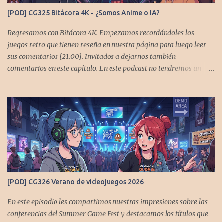
[POD] CG325 Bitácora 4K - ¿Somos Anime o IA?
Regresamos con Bitácora 4K. Empezamos recordándoles los
juegos retro que tienen reseña en nuestra página para luego leer
sus comentarios [21:00]. Invitados a dejarnos también
comentarios en este capítulo. En este podcast no tendremos un
tema especial, pero lo usaremos para comentarles algunos
cambios que queremos hacer en el podcast. Los acompañan
@GoombaVictor y @flagstaad que no estarían aquí si no es por
ustedes. Muchas gracias a todos los que nos agregan a sus
plataformas de podcast y nos dejan comentarios en las cuentas de
redes. Spotify YouTube. Twitter -
https://twitter.com/CronicasGoomba Instagram -
https://www.instagram.com/cronicasgoomba/ Facebook -
https://www.facebook.com/CronicasGoomba Si no estamos en tu
[POD] CG326 Verano de videojuegos 2026
plataforma nos puedes agregar con el código rss:
https://anchor.fm/s/10d1f3318/podcast/rss
En este episodio les compartimos nuestras impresiones sobre las
conferencias del Summer Game Fest y destacamos los títulos que