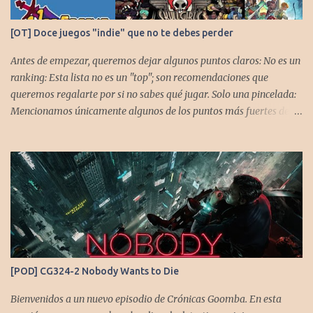
[OT] Doce juegos "indie" que no te debes perder
Antes de empezar, queremos dejar algunos puntos claros: No es un
ranking: Esta lista no es un "top"; son recomendaciones que
queremos regalarte por si no sabes qué jugar. Solo una pincelada:
Mencionamos únicamente algunos de los puntos más fuertes de
cada título, pero todos tienen profundidad de sobra para explorar.
Variedad de géneros: Hemos evitado repetir géneros para
asegurar que, al menos uno, se adapte a tus gustos. Si te gusta este
tipo de contenido, háznoslo saber para crear nuevas entradas con
otros doce juegos imprescindibles. Cuphead En la mente de los dos
hermanos desarrolladores, la idea de fusionar el arte de las
películas de animación clásica con un juego de disparos (al estilo
Contra o Metal Slug) era una apuesta ganadora. En la ejecución, la
calidad es insuperable. Posee un excelente diseño de niveles,
[POD] CG324-2 Nobody Wants to Die
variedad de jefes, plataformas desafiantes y una música
estupenda. Es un título que te mantiene enganchado a pesar de su
Bienvenidos a un nuevo episodio de Crónicas Goomba. En esta
alta dificultad...