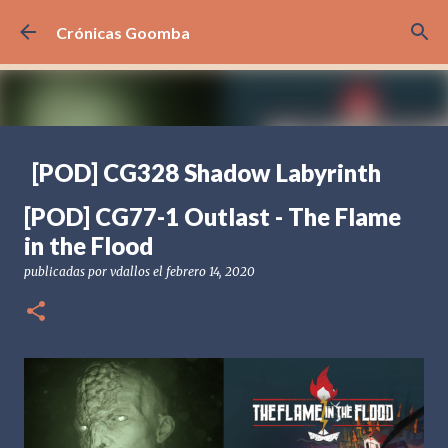
Ir al contenido principal
Crónicas Goomba
[POD] CG328 Shadow Labyrinth
publicadas por
Crónicas Goomba
el
julio 24, 2026
[POD] PODCAST
[POD] CG77-1 Outlast - The Flame
[PS5] PLAYSTATION 5
2025
BANDAI NAMCO
in the Flood
SHADOW LABYRINTH
publicadas por
vdallos
el
febrero 14, 2020
0