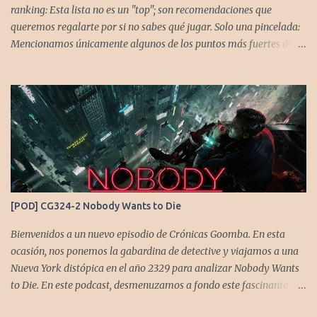
ranking: Esta lista no es un "top"; son recomendaciones que
queremos regalarte por si no sabes qué jugar. Solo una pincelada:
Mencionamos únicamente algunos de los puntos más fuertes de
cada título, pero todos tienen profundidad de sobra para explorar.
Variedad de géneros: Hemos evitado repetir géneros para
asegurar que, al menos uno, se adapte a tus gustos. Si te gusta este
tipo de contenido, háznoslo saber para crear nuevas entradas con
otros doce juegos imprescindibles. Cuphead En la mente de los dos
hermanos desarrolladores, la idea de fusionar el arte de las
películas de animación clásica con un juego de disparos (al estilo
Contra o Metal Slug) era una apuesta ganadora. En la ejecución, la
calidad es insuperable. Posee un excelente diseño de niveles,
[POD] CG324-2 Nobody Wants to Die
variedad de jefes, plataformas desafiantes y una música
estupenda. Es un título que te mantiene enganchado a pesar de su
Bienvenidos a un nuevo episodio de Crónicas Goomba. En esta
alta dificultad...
ocasión, nos ponemos la gabardina de detective y viajamos a una
Nueva York distópica en el año 2329 para analizar Nobody Wants
to Die. En este podcast, desmenuzamos a fondo este fascinante
thriller neo-noir de estética cyberpunk, donde la inmortalidad es