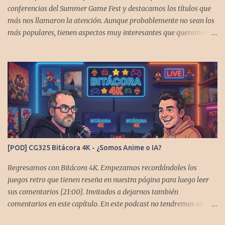
conferencias del Summer Game Fest y destacamos los títulos que
más nos llamaron la atención. Aunque probablemente no sean los
más populares, tienen aspectos muy interesantes que queremos
contarles Los acompañan @GoombaVictor y @flagstaad que no
estarían aquí si no es por ustedes. Muchas gracias a todos los que
nos agregan a sus plataformas de podcast y nos dejan
comentarios en las cuentas de redes. Spotify YouTube. Twitter -
https://x.com/CronicasGoomba Instagram -
https://www.instagram.com/cronicasgoomba/ Facebook -
https://www.facebook.com/CronicasGoomba Si no estamos en tu
plataforma nos puedes agregarcn el código rss:
https://anchor.fm/s/10d1f3318/podcast/rss
[POD] CG325 Bitácora 4K - ¿Somos Anime o IA?
Regresamos con Bitácora 4K. Empezamos recordándoles los
juegos retro que tienen reseña en nuestra página para luego leer
sus comentarios [21:00]. Invitados a dejarnos también
comentarios en este capítulo. En este podcast no tendremos un
tema especial, pero lo usaremos para comentarles algunos