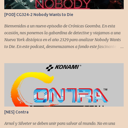
Contra o Metal Slug) era una apuesta ganadora. En la ejecución, la
calidad es insuperable. Posee un excelente diseño de niveles,
[POD] CG324-2 Nobody Wants to Die
variedad de jefes, plataformas desafiantes y una música
estupenda. Es un título que te mantiene enganchado a pesar de su
Bienvenidos a un nuevo episodio de Crónicas Goomba. En esta
alta dificultad...
ocasión, nos ponemos la gabardina de detective y viajamos a una
Nueva York distópica en el año 2329 para analizar Nobody Wants
to Die. En este podcast, desmenuzamos a fondo este fascinante
thriller neo-noir de estética cyberpunk, donde la inmortalidad es
posible... pero tiene un precio muy alto. Acompañemos a
@flagstaad quien pasó el título en PS5 y junto a @GoombaVictor
nos cuenta sus impresiones y vivencias. El juego está disponible
para XBS, PS5 y PC. No sobra comentarles que necesitamos su
apoyo al seguirnos en: Spotify YouTube. Muchas gracias a todos
los que nos agregan a sus plataformas de podcast y nos dejan
comentarios en nuestras diferentes redes. Twitter -
https://twitter.com/CronicasGoomba Instagram -
[NES] Contra
https://www.instagram.com/cronicasgoomba/ Facebook -
https://www.facebook.com/CronicasGoomba
Arnol y Silveter se deben unir para salvar al mundo. No en una