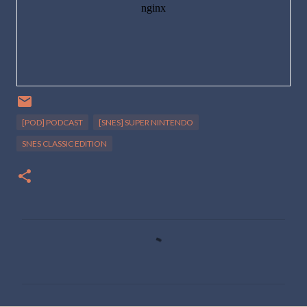
[POD] PODCAST
[SNES] SUPER NINTENDO
SNES CLASSIC EDITION
C
o
m
e