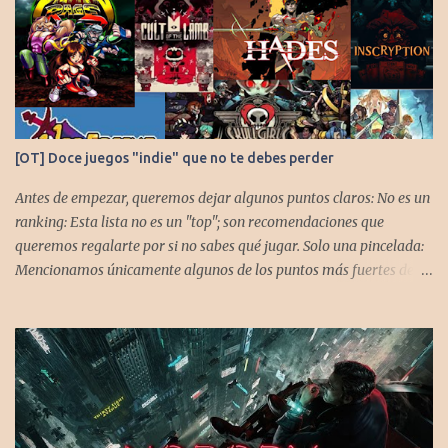
[OT] Doce juegos "indie" que no te debes perder
Antes de empezar, queremos dejar algunos puntos claros: No es un
ranking: Esta lista no es un "top"; son recomendaciones que
queremos regalarte por si no sabes qué jugar. Solo una pincelada:
Mencionamos únicamente algunos de los puntos más fuertes de
cada título, pero todos tienen profundidad de sobra para explorar.
Variedad de géneros: Hemos evitado repetir géneros para
asegurar que, al menos uno, se adapte a tus gustos. Si te gusta este
tipo de contenido, háznoslo saber para crear nuevas entradas con
otros doce juegos imprescindibles. Cuphead En la mente de los dos
hermanos desarrolladores, la idea de fusionar el arte de las
películas de animación clásica con un juego de disparos (al estilo