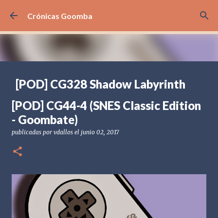
Ir al contenido principal
Crónicas Goomba
[POD] CG328 Shadow Labyrinth
publicadas por
Crónicas Goomba
el
julio 24, 2026
[POD] PODCAST
[POD] CG44-4 (SNES Classic Edition
[PS5] PLAYSTATION 5
2025
BANDAI NAMCO
- Goombate)
SHADOW LABYRINTH
publicadas por
vdallos
el
junio 02, 2017
0