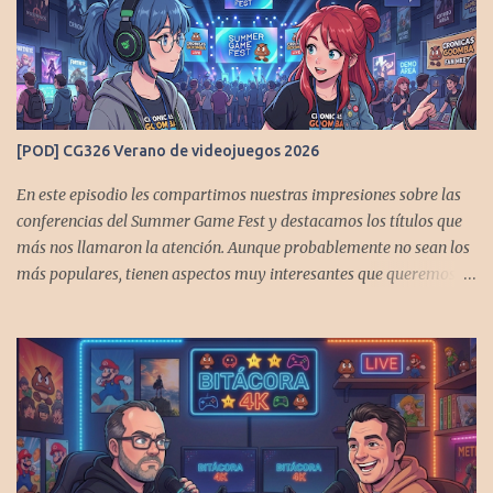
[POD] CG326 Verano de videojuegos 2026
En este episodio les compartimos nuestras impresiones sobre las
conferencias del Summer Game Fest y destacamos los títulos que
más nos llamaron la atención. Aunque probablemente no sean los
más populares, tienen aspectos muy interesantes que queremos
contarles Los acompañan @GoombaVictor y @flagstaad que no
estarían aquí si no es por ustedes. Muchas gracias a todos los que
nos agregan a sus plataformas de podcast y nos dejan
comentarios en las cuentas de redes. Spotify YouTube. Twitter -
https://x.com/CronicasGoomba Instagram -
https://www.instagram.com/cronicasgoomba/ Facebook -
https://www.facebook.com/CronicasGoomba Si no estamos en tu
plataforma nos puedes agregarcn el código rss: