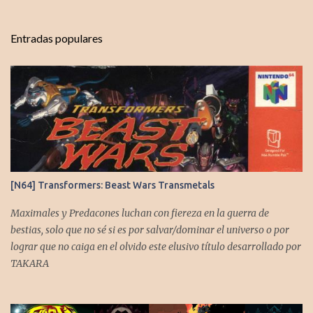
n
t
Entradas populares
a
r
i
o
s
[N64] Transformers: Beast Wars Transmetals
Maximales y Predacones luchan con fiereza en la guerra de
bestias, solo que no sé si es por salvar/dominar el universo o por
lograr que no caiga en el olvido este elusivo título desarrollado por
TAKARA