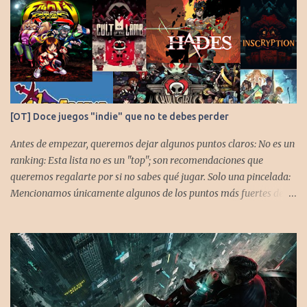
[OT] Doce juegos "indie" que no te debes perder
Antes de empezar, queremos dejar algunos puntos claros: No es un
ranking: Esta lista no es un "top"; son recomendaciones que
queremos regalarte por si no sabes qué jugar. Solo una pincelada:
Mencionamos únicamente algunos de los puntos más fuertes de
cada título, pero todos tienen profundidad de sobra para explorar.
Variedad de géneros: Hemos evitado repetir géneros para
asegurar que, al menos uno, se adapte a tus gustos. Si te gusta este
tipo de contenido, háznoslo saber para crear nuevas entradas con
otros doce juegos imprescindibles. Cuphead En la mente de los dos
hermanos desarrolladores, la idea de fusionar el arte de las