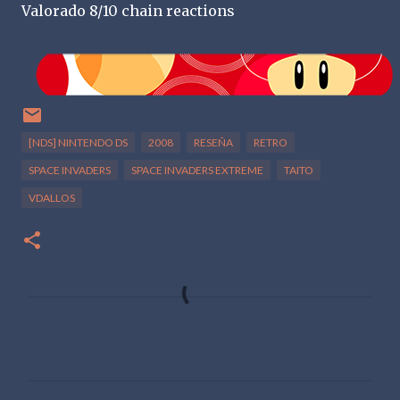
Valorado 8/10 chain reactions
[NDS] NINTENDO DS
2008
RESEÑA
RETRO
SPACE INVADERS
SPACE INVADERS EXTREME
TAITO
VDALLOS
C
o
m