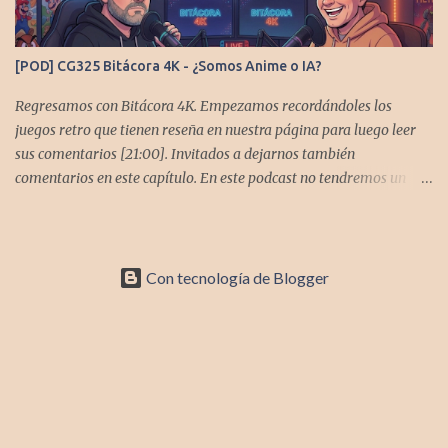
https://www.facebook.com/CronicasGoomba Si no estamos en tu
plataforma nos puedes agregarcn el código rss:
https://anchor.fm/s/10d1f3318/podcast/rss
[POD] CG325 Bitácora 4K - ¿Somos Anime o IA?
Regresamos con Bitácora 4K. Empezamos recordándoles los
juegos retro que tienen reseña en nuestra página para luego leer
sus comentarios [21:00]. Invitados a dejarnos también
comentarios en este capítulo. En este podcast no tendremos un
tema especial, pero lo usaremos para comentarles algunos
cambios que queremos hacer en el podcast. Los acompañan
@GoombaVictor y @flagstaad que no estarían aquí si no es por
ustedes. Muchas gracias a todos los que nos agregan a sus
Con tecnología de Blogger
plataformas de podcast y nos dejan comentarios en las cuentas de
redes. Spotify YouTube. Twitter -
https://twitter.com/CronicasGoomba Instagram -
https://www.instagram.com/cronicasgoomba/ Facebook -
https://www.facebook.com/CronicasGoomba Si no estamos en tu
plataforma nos puedes agregar con el código rss:
https://anchor.fm/s/10d1f3318/podcast/rss