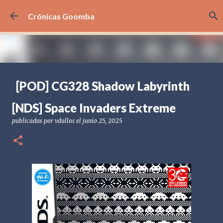
Ir al contenido principal
Crónicas Goomba
[POD] CG328 Shadow Labyrinth
publicadas por
Crónicas Goomba
el
julio 24, 2026
[POD] PODCAST
[NDS] Space Invaders Extreme
[PS5] PLAYSTATION 5
2025
BANDAI NAMCO
publicadas por
vdallos
el
junio 25, 2025
SHADOW LABYRINTH
0