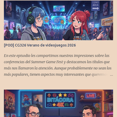
[POD] CG326 Verano de videojuegos 2026
En este episodio les compartimos nuestras impresiones sobre las
conferencias del Summer Game Fest y destacamos los títulos que
más nos llamaron la atención. Aunque probablemente no sean los
más populares, tienen aspectos muy interesantes que queremos
contarles Los acompañan @GoombaVictor y @flagstaad que no
estarían aquí si no es por ustedes. Muchas gracias a todos los que
nos agregan a sus plataformas de podcast y nos dejan
comentarios en las cuentas de redes. Spotify YouTube. Twitter -
https://x.com/CronicasGoomba Instagram -
https://www.instagram.com/cronicasgoomba/ Facebook -