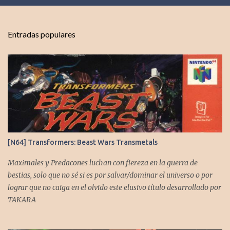
e
n
t
Entradas populares
a
r
i
o
s
[N64] Transformers: Beast Wars Transmetals
Maximales y Predacones luchan con fiereza en la guerra de
bestias, solo que no sé si es por salvar/dominar el universo o por
lograr que no caiga en el olvido este elusivo título desarrollado por
TAKARA