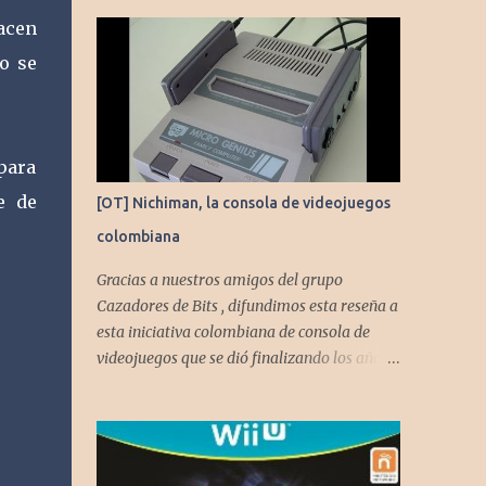
acen
ro se
para
e de
[OT] Nichiman, la consola de videojuegos
colombiana
Gracias a nuestros amigos del grupo
Cazadores de Bits , difundimos esta reseña a
esta iniciativa colombiana de consola de
videojuegos que se dió finalizando los años
80's y principios de los 90's.