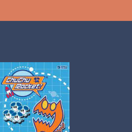
Ir al contenido principal
th
DCAST
[PS5] PLAYSTATION 5
2025
BANDAI NAMCO
SHADOW LABYRINTH