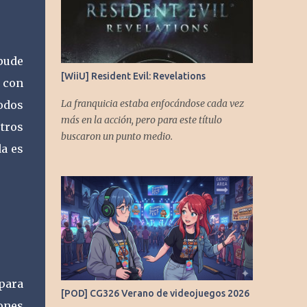
pude
[WiiU] Resident Evil: Revelations
y con
La franquicia estaba enfocándose cada vez
odos
más en la acción, pero para este título
tros
buscaron un punto medio.
da es
para
[POD] CG326 Verano de videojuegos 2026
tones