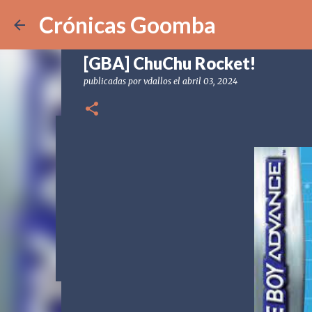
Crónicas Goomba
[GBA] ChuChu Rocket!
publicadas por
vdallos
el
abril 03, 2024
[POD] CG328 Shadow Labyrin
publicadas por
Crónicas Goomba
el
julio 24, 2026
[POD] PO
0