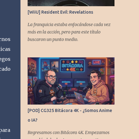
[WiiU] Resident Evil: Revelations
La franquicia estaba enfocándose cada vez
más en la acción, pero para este título
rnos
buscaron un punto medio.
nicas
egos
ocado
[POD] CG325 Bitácora 4K - ¿Somos Anime
o IA?
para
Regresamos con Bitácora 4K. Empezamos