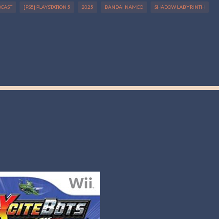
DCAST
[PS5] PLAYSTATION 5
2025
BANDAI NAMCO
SHADOW LABYRINTH