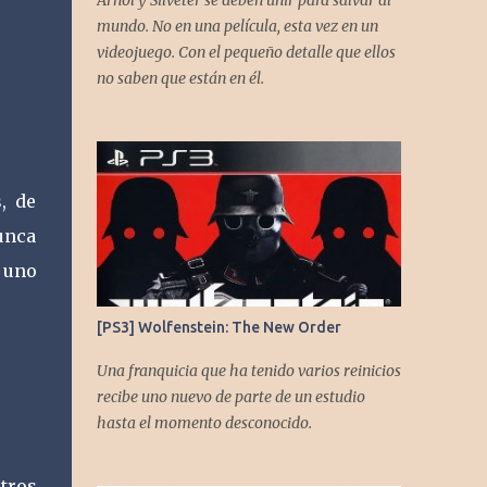
Arnol y Silveter se deben unir para salvar al
gracias a todos los que nos agregan a sus
mundo. No en una película, esta vez en un
plataformas de podcast y nos dejan
videojuego. Con el pequeño detalle que ellos
comentarios en nuestras diferentes redes.
no saben que están en él.
Twitter -
https://twitter.com/CronicasGoomba
Instagram -
https://www.instagram.com/cronicasgoomb
, de
a/ Facebook -
https://www.facebook.com/CronicasGoomb
Nunca
a
 uno
[PS3] Wolfenstein: The New Order
Una franquicia que ha tenido varios reinicios
recibe uno nuevo de parte de un estudio
hasta el momento desconocido.
tros