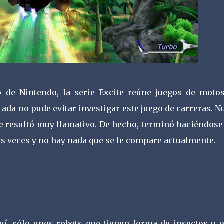
o de Nintendo, la serie Excite reúne juegos de motos
ada no pude evitar investigar este juego de carreras. 
me resultó muy llamativo. De hecho, terminó haciéndose
es veces y no hay nada que se le compare actualmente.
í, sólo unos robots que tienen forma de insectos u o