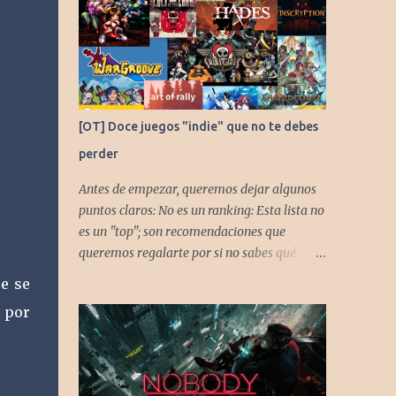
[OT] Doce juegos "indie" que no te debes
perder
Antes de empezar, queremos dejar algunos
puntos claros: No es un ranking: Esta lista no
es un "top"; son recomendaciones que
queremos regalarte por si no sabes qué
jugar. Solo una pincelada: Mencionamos
e se
únicamente algunos de los puntos más
s por
fuertes de cada título, pero todos tienen
profundidad de sobra para explorar.
Variedad de géneros: Hemos evitado repetir
géneros para asegurar que, al menos uno, se