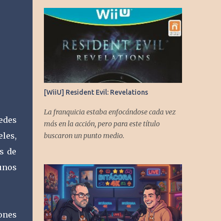
[WiiU] Resident Evil: Revelations
La franquicia estaba enfocándose cada vez
edes
más en la acción, pero para este título
eles,
buscaron un punto medio.
s de
unos
ones