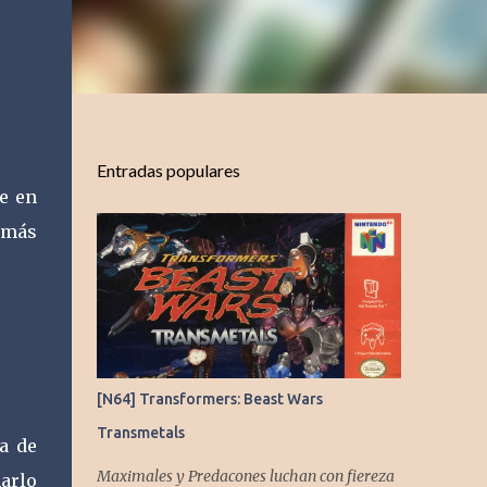
Entradas populares
se en
 más
[N64] Transformers: Beast Wars
Transmetals
a de
Maximales y Predacones luchan con fiereza
narlo