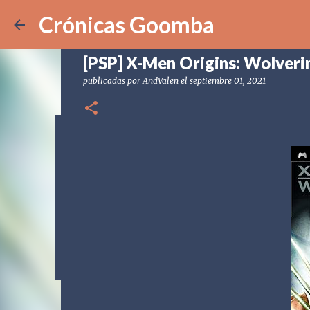
Crónicas Goomba
[PSP] X-Men Origins: Wolveri
publicadas por
AndValen
el
septiembre 01, 2021
[POD] CG328 Shadow Labyrin
publicadas por
Crónicas Goomba
el
julio 24, 2026
[POD] PO
0