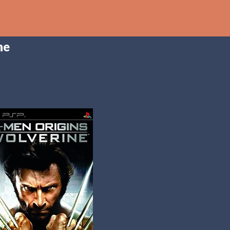
Ir al contenido principal
ne
th
DCAST
[PS5] PLAYSTATION 5
2025
BANDAI NAMCO
SHADOW LABYRINTH