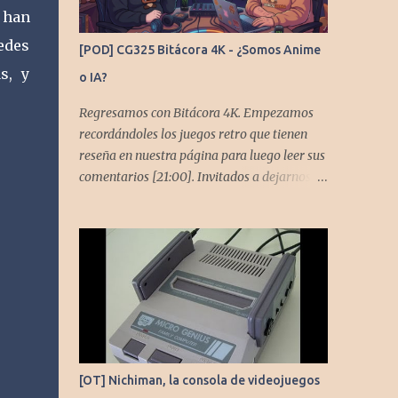
 han
uedes
[POD] CG325 Bitácora 4K - ¿Somos Anime
s, y
o IA?
Regresamos con Bitácora 4K. Empezamos
recordándoles los juegos retro que tienen
reseña en nuestra página para luego leer sus
comentarios [21:00]. Invitados a dejarnos
también comentarios en este capítulo. En
este podcast no tendremos un tema especial,
pero lo usaremos para comentarles algunos
cambios que queremos hacer en el podcast.
Los acompañan @GoombaVictor y
@flagstaad que no estarían aquí si no es por
ustedes. Muchas gracias a todos los que nos
agregan a sus plataformas de podcast y nos
dejan comentarios en las cuentas de redes.
[OT] Nichiman, la consola de videojuegos
Spotify YouTube. Twitter -