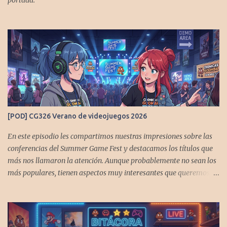
[POD] CG326 Verano de videojuegos 2026
En este episodio les compartimos nuestras impresiones sobre las
conferencias del Summer Game Fest y destacamos los títulos que
más nos llamaron la atención. Aunque probablemente no sean los
más populares, tienen aspectos muy interesantes que queremos
contarles Los acompañan @GoombaVictor y @flagstaad que no
estarían aquí si no es por ustedes. Muchas gracias a todos los que
nos agregan a sus plataformas de podcast y nos dejan
comentarios en las cuentas de redes. Spotify YouTube. Twitter -