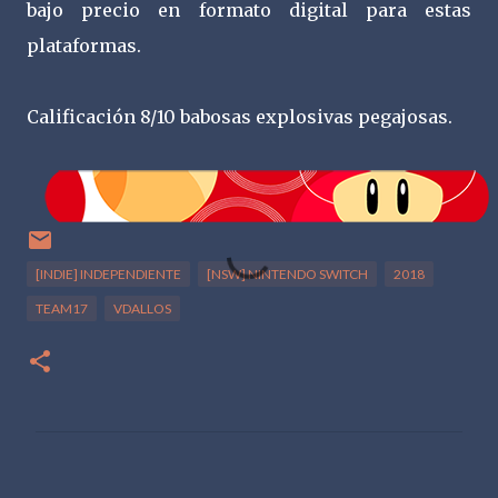
bajo precio en formato digital para estas
plataformas.
Calificación 8/10 babosas explosivas pegajosas.
[INDIE] INDEPENDIENTE
[NSW] NINTENDO SWITCH
2018
TEAM17
VDALLOS
C
o