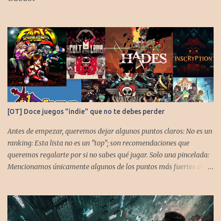
[OT] Doce juegos "indie" que no te debes perder
Antes de empezar, queremos dejar algunos puntos claros: No es un
ranking: Esta lista no es un "top"; son recomendaciones que
queremos regalarte por si no sabes qué jugar. Solo una pincelada:
Mencionamos únicamente algunos de los puntos más fuertes de
cada título, pero todos tienen profundidad de sobra para explorar.
Variedad de géneros: Hemos evitado repetir géneros para
asegurar que, al menos uno, se adapte a tus gustos. Si te gusta este
tipo de contenido, háznoslo saber para crear nuevas entradas con