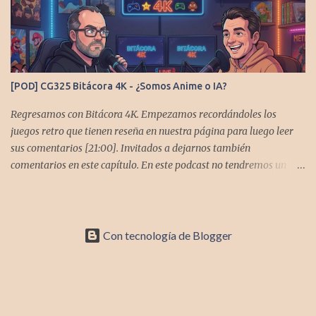
https://x.com/CronicasGoomba Instagram -
https://www.instagram.com/cronicasgoomba/ Facebook -
https://www.facebook.com/CronicasGoomba Si no estamos en tu
plataforma nos puedes agregarcn el código rss:
https://anchor.fm/s/10d1f3318/podcast/rss
[POD] CG325 Bitácora 4K - ¿Somos Anime o IA?
Regresamos con Bitácora 4K. Empezamos recordándoles los
juegos retro que tienen reseña en nuestra página para luego leer
sus comentarios [21:00]. Invitados a dejarnos también
comentarios en este capítulo. En este podcast no tendremos un
tema especial, pero lo usaremos para comentarles algunos
cambios que queremos hacer en el podcast. Los acompañan
@GoombaVictor y @flagstaad que no estarían aquí si no es por
ustedes. Muchas gracias a todos los que nos agregan a sus
Con tecnología de Blogger
plataformas de podcast y nos dejan comentarios en las cuentas de
redes. Spotify YouTube. Twitter -
https://twitter.com/CronicasGoomba Instagram -
https://www.instagram.com/cronicasgoomba/ Facebook -