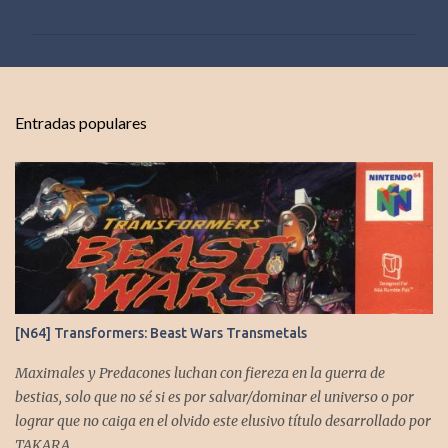
m
e
n
t
Entradas populares
a
r
i
o
s
[N64] Transformers: Beast Wars Transmetals
Maximales y Predacones luchan con fiereza en la guerra de
bestias, solo que no sé si es por salvar/dominar el universo o por
lograr que no caiga en el olvido este elusivo título desarrollado por
TAKARA