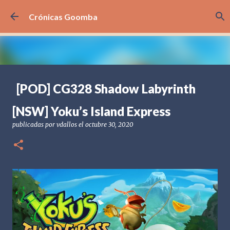
Ir al contenido principal
Crónicas Goomba
[POD] CG328 Shadow Labyrinth
publicadas por
Crónicas Goomba
el
julio 24, 2026
[POD] PODCAST
[NSW] Yoku’s Island Express
[PS5] PLAYSTATION 5
2025
BANDAI NAMCO
publicadas por
vdallos
el
octubre 30, 2020
SHADOW LABYRINTH
0