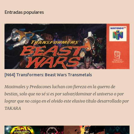
n
t
Entradas populares
a
r
i
o
s
[N64] Transformers: Beast Wars Transmetals
Maximales y Predacones luchan con fiereza en la guerra de
bestias, solo que no sé si es por salvar/dominar el universo o por
lograr que no caiga en el olvido este elusivo título desarrollado por
TAKARA