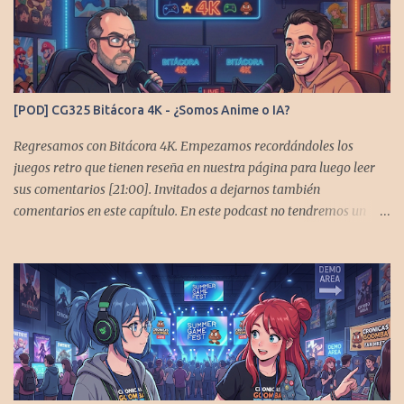
[POD] CG325 Bitácora 4K - ¿Somos Anime o IA?
Regresamos con Bitácora 4K. Empezamos recordándoles los
juegos retro que tienen reseña en nuestra página para luego leer
sus comentarios [21:00]. Invitados a dejarnos también
comentarios en este capítulo. En este podcast no tendremos un
tema especial, pero lo usaremos para comentarles algunos
cambios que queremos hacer en el podcast. Los acompañan
@GoombaVictor y @flagstaad que no estarían aquí si no es por
ustedes. Muchas gracias a todos los que nos agregan a sus
plataformas de podcast y nos dejan comentarios en las cuentas de
redes. Spotify YouTube. Twitter -
https://twitter.com/CronicasGoomba Instagram -
https://www.instagram.com/cronicasgoomba/ Facebook -