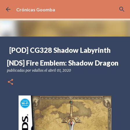
Ir al contenido principal
Crónicas Goomba
[POD] CG328 Shadow Labyrinth
publicadas por
Crónicas Goomba
el
julio 24, 2026
[POD] PODCAST
[NDS] Fire Emblem: Shadow Dragon
[PS5] PLAYSTATION 5
2025
BANDAI NAMCO
publicadas por
vdallos
el
abril 01, 2020
SHADOW LABYRINTH
0