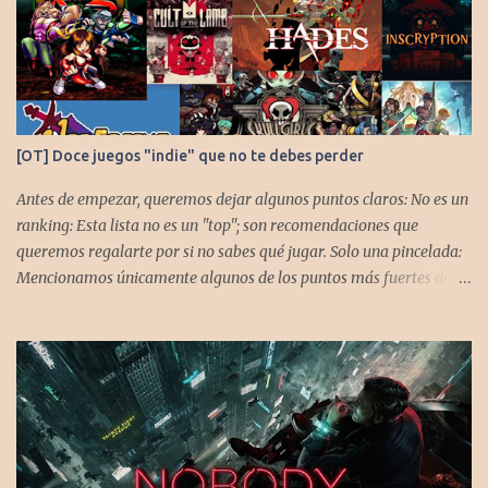
[OT] Doce juegos "indie" que no te debes perder
Antes de empezar, queremos dejar algunos puntos claros: No es un
ranking: Esta lista no es un "top"; son recomendaciones que
queremos regalarte por si no sabes qué jugar. Solo una pincelada:
Mencionamos únicamente algunos de los puntos más fuertes de
cada título, pero todos tienen profundidad de sobra para explorar.
Variedad de géneros: Hemos evitado repetir géneros para
asegurar que, al menos uno, se adapte a tus gustos. Si te gusta este
tipo de contenido, háznoslo saber para crear nuevas entradas con
otros doce juegos imprescindibles. Cuphead En la mente de los dos
hermanos desarrolladores, la idea de fusionar el arte de las
películas de animación clásica con un juego de disparos (al estilo
Contra o Metal Slug) era una apuesta ganadora. En la ejecución, la