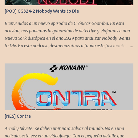
calidad es insuperable. Posee un excelente diseño de niveles,
[POD] CG324-2 Nobody Wants to Die
variedad de jefes, plataformas desafiantes y una música
estupenda. Es un título que te mantiene enganchado a pesar de su
Bienvenidos a un nuevo episodio de Crónicas Goomba. En esta
alta dificultad...
ocasión, nos ponemos la gabardina de detective y viajamos a una
Nueva York distópica en el año 2329 para analizar Nobody Wants
to Die. En este podcast, desmenuzamos a fondo este fascinante
thriller neo-noir de estética cyberpunk, donde la inmortalidad es
posible... pero tiene un precio muy alto. Acompañemos a
@flagstaad quien pasó el título en PS5 y junto a @GoombaVictor
nos cuenta sus impresiones y vivencias. El juego está disponible
para XBS, PS5 y PC. No sobra comentarles que necesitamos su
apoyo al seguirnos en: Spotify YouTube. Muchas gracias a todos
los que nos agregan a sus plataformas de podcast y nos dejan
comentarios en nuestras diferentes redes. Twitter -
https://twitter.com/CronicasGoomba Instagram -
[NES] Contra
https://www.instagram.com/cronicasgoomba/ Facebook -
https://www.facebook.com/CronicasGoomba
Arnol y Silveter se deben unir para salvar al mundo. No en una
película, esta vez en un videojuego. Con el pequeño detalle que