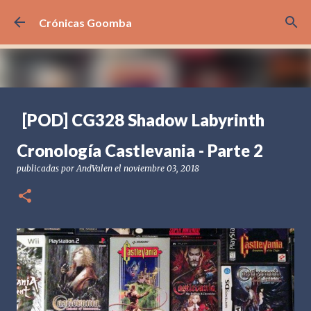
Ir al contenido principal
Crónicas Goomba
[POD] CG328 Shadow Labyrinth
publicadas por
Crónicas Goomba
el
julio 24, 2026
[POD] PODCAST
Cronología Castlevania - Parte 2
[PS5] PLAYSTATION 5
2025
BANDAI NAMCO
publicadas por
AndValen
el
noviembre 03, 2018
SHADOW LABYRINTH
0