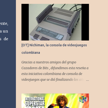
ente,
 a un
s de
[OT] Nichiman, la consola de videojuegos
colombiana
Gracias a nuestros amigos del grupo
Cazadores de Bits , difundimos esta reseña a
esta iniciativa colombiana de consola de
videojuegos que se dió finalizando los años
80's y principios de los 90's.