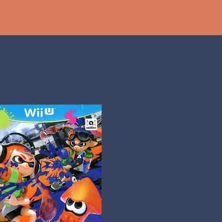
Ir al contenido principal
th
DCAST
[PS5] PLAYSTATION 5
2025
BANDAI NAMCO
SHADOW LABYRINTH