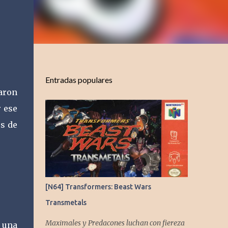
Entradas populares
saron
r ese
s de
[N64] Transformers: Beast Wars
Transmetals
Maximales y Predacones luchan con fiereza
 una