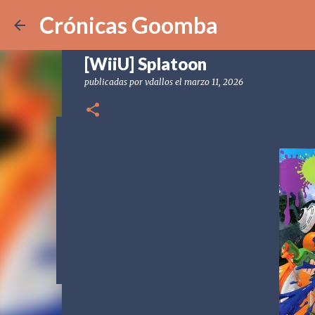
Crónicas Goomba
[WiiU] Splatoon
publicadas por
vdallos
el
marzo 11, 2026
[POD] CG328 Shadow Labyrin
publicadas por
Crónicas Goomba
el
julio 24, 2026
[POD] PO
0