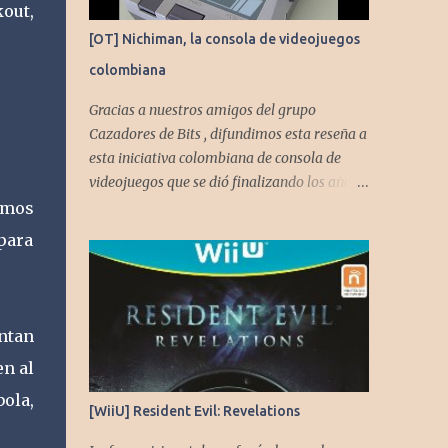
kout,
[OT] Nichiman, la consola de videojuegos
colombiana
Gracias a nuestros amigos del grupo
Cazadores de Bits , difundimos esta reseña a
esta iniciativa colombiana de consola de
videojuegos que se dió finalizando los años
80's y principios de los 90's.
emos
 para
ntan
n al
ola,
[WiiU] Resident Evil: Revelations