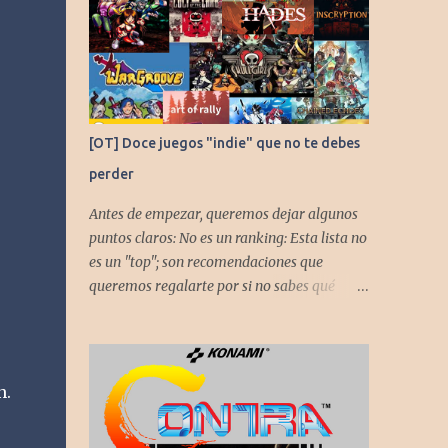
[OT] Doce juegos "indie" que no te debes
perder
Antes de empezar, queremos dejar algunos
puntos claros: No es un ranking: Esta lista no
es un "top"; son recomendaciones que
queremos regalarte por si no sabes qué
jugar. Solo una pincelada: Mencionamos
únicamente algunos de los puntos más
fuertes de cada título, pero todos tienen
profundidad de sobra para explorar.
n.
Variedad de géneros: Hemos evitado repetir
géneros para asegurar que, al menos uno, se