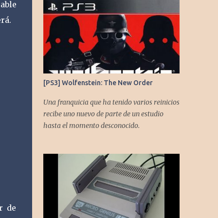
able
https://twitter.com/CronicasGoomba
Instagram -
rá.
https://www.instagram.com/cronicasgoomb
a/ Facebook -
https://www.facebook.com/CronicasGoomb
a
[PS3] Wolfenstein: The New Order
Una franquicia que ha tenido varios reinicios
recibe uno nuevo de parte de un estudio
hasta el momento desconocido.
r de