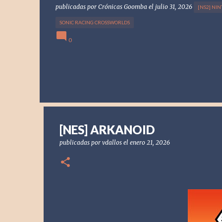
publicadas por
Crónicas Goomba
el
julio 31, 2026
[NS2] NI
SONIC RACING CROSSWORLDS
0
[NES] ARKANOID
publicadas por
vdallos
el
enero 21, 2026