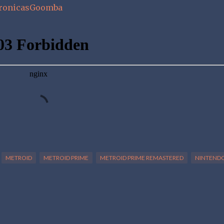
CronicasGoomba
METROID
METROID PRIME
METROID PRIME REMASTERED
NINTEND