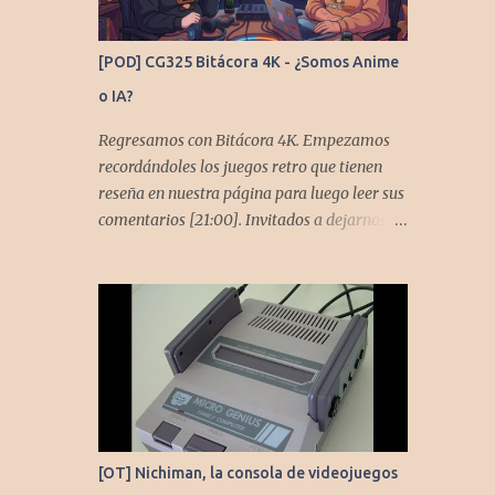
[POD] CG325 Bitácora 4K - ¿Somos Anime
o IA?
Regresamos con Bitácora 4K. Empezamos
recordándoles los juegos retro que tienen
reseña en nuestra página para luego leer sus
comentarios [21:00]. Invitados a dejarnos
también comentarios en este capítulo. En
este podcast no tendremos un tema especial,
pero lo usaremos para comentarles algunos
cambios que queremos hacer en el podcast.
Los acompañan @GoombaVictor y
@flagstaad que no estarían aquí si no es por
ustedes. Muchas gracias a todos los que nos
agregan a sus plataformas de podcast y nos
dejan comentarios en las cuentas de redes.
[OT] Nichiman, la consola de videojuegos
Spotify YouTube. Twitter -