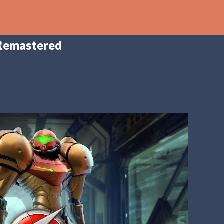
Ir al contenido principal
Remastered
th
DCAST
[PS5] PLAYSTATION 5
2025
BANDAI NAMCO
SHADOW LABYRINTH