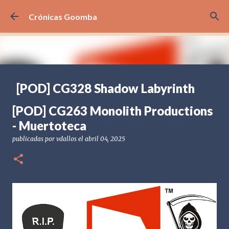
Ir al contenido principal
Crónicas Goomba
[POD] CG328 Shadow Labyrinth
publicadas por
Crónicas Goomba
el
julio 24, 2026
[POD] PODCAST
[POD] CG263 Monolith Productions
[PS5] PLAYSTATION 5
2025
BANDAI NAMCO
- Muertoteca
SHADOW LABYRINTH
publicadas por
vdallos
el
abril 04, 2025
0