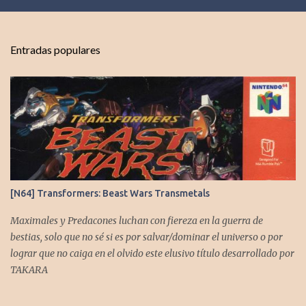
e
n
t
Entradas populares
a
r
i
o
s
[N64] Transformers: Beast Wars Transmetals
Maximales y Predacones luchan con fiereza en la guerra de
bestias, solo que no sé si es por salvar/dominar el universo o por
lograr que no caiga en el olvido este elusivo título desarrollado por
TAKARA