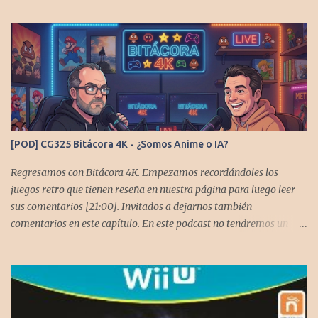
estarían aquí si no es por ustedes. Muchas gracias a todos los que
nos agregan a sus plataformas de podcast y nos dejan
comentarios en las cuentas de redes. Spotify YouTube. Twitter -
https://x.com/CronicasGoomba Instagram -
https://www.instagram.com/cronicasgoomba/ Facebook -
https://www.facebook.com/CronicasGoomba Si no estamos en tu
plataforma nos puedes agregarcn el código rss:
https://anchor.fm/s/10d1f3318/podcast/rss
[POD] CG325 Bitácora 4K - ¿Somos Anime o IA?
Regresamos con Bitácora 4K. Empezamos recordándoles los
juegos retro que tienen reseña en nuestra página para luego leer
sus comentarios [21:00]. Invitados a dejarnos también
comentarios en este capítulo. En este podcast no tendremos un
tema especial, pero lo usaremos para comentarles algunos
cambios que queremos hacer en el podcast. Los acompañan
@GoombaVictor y @flagstaad que no estarían aquí si no es por
ustedes. Muchas gracias a todos los que nos agregan a sus
plataformas de podcast y nos dejan comentarios en las cuentas de