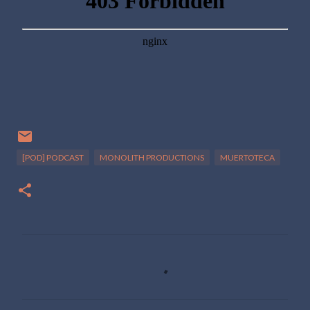
[POD] PODCAST
MONOLITH PRODUCTIONS
MUERTOTECA
C
o
m