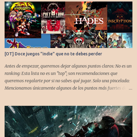
[OT] Doce juegos "indie" que no te debes perder
Antes de empezar, queremos dejar algunos puntos claros: No es un
ranking: Esta lista no es un "top"; son recomendaciones que
queremos regalarte por si no sabes qué jugar. Solo una pincelada:
Mencionamos únicamente algunos de los puntos más fuertes de
cada título, pero todos tienen profundidad de sobra para explorar.
Variedad de géneros: Hemos evitado repetir géneros para
asegurar que, al menos uno, se adapte a tus gustos. Si te gusta este
tipo de contenido, háznoslo saber para crear nuevas entradas con
otros doce juegos imprescindibles. Cuphead En la mente de los dos
hermanos desarrolladores, la idea de fusionar el arte de las