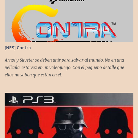
nos cuenta sus impresiones y vivencias. El juego está disponible
para XBS, PS5 y PC. No sobra comentarles que necesitamos su
apoyo al seguirnos en: Spotify YouTube. Muchas gracias a todos
los que nos agregan a sus plataformas de podcast y nos dejan
comentarios en nuestras diferentes redes. Twitter -
https://twitter.com/CronicasGoomba Instagram -
[NES] Contra
https://www.instagram.com/cronicasgoomba/ Facebook -
https://www.facebook.com/CronicasGoomba
Arnol y Silveter se deben unir para salvar al mundo. No en una
película, esta vez en un videojuego. Con el pequeño detalle que
ellos no saben que están en él.