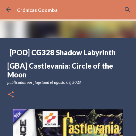
Ir al contenido principal
Crónicas Goomba
[POD] CG328 Shadow Labyrinth
publicadas por
Crónicas Goomba
el
julio 24, 2026
[POD] PODCAST
[GBA] Castlevania: Circle of the
[PS5] PLAYSTATION 5
2025
BANDAI NAMCO
Moon
SHADOW LABYRINTH
publicadas por
flagstaad
el
agosto 03, 2023
0