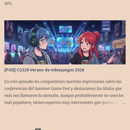
90's.
[POD] CG326 Verano de videojuegos 2026
En este episodio les compartimos nuestras impresiones sobre las
conferencias del Summer Game Fest y destacamos los títulos que
más nos llamaron la atención. Aunque probablemente no sean los
más populares, tienen aspectos muy interesantes que queremos
contarles Los acompañan @GoombaVictor y @flagstaad que no
estarían aquí si no es por ustedes. Muchas gracias a todos los que
nos agregan a sus plataformas de podcast y nos dejan