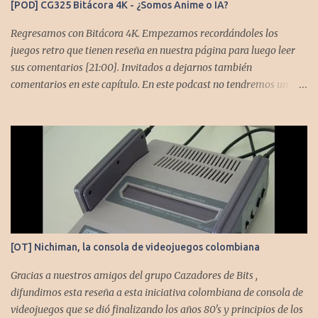
[POD] CG325 Bitácora 4K - ¿Somos Anime o IA?
Regresamos con Bitácora 4K. Empezamos recordándoles los
juegos retro que tienen reseña en nuestra página para luego leer
sus comentarios [21:00]. Invitados a dejarnos también
comentarios en este capítulo. En este podcast no tendremos un
tema especial, pero lo usaremos para comentarles algunos
cambios que queremos hacer en el podcast. Los acompañan
@GoombaVictor y @flagstaad que no estarían aquí si no es por
ustedes. Muchas gracias a todos los que nos agregan a sus
plataformas de podcast y nos dejan comentarios en las cuentas de
redes. Spotify YouTube. Twitter -
https://twitter.com/CronicasGoomba Instagram -
https://www.instagram.com/cronicasgoomba/ Facebook -
https://www.facebook.com/CronicasGoomba Si no estamos en tu
[OT] Nichiman, la consola de videojuegos colombiana
plataforma nos puedes agregar con el código rss:
https://anchor.fm/s/10d1f3318/podcast/rss
Gracias a nuestros amigos del grupo Cazadores de Bits ,
difundimos esta reseña a esta iniciativa colombiana de consola de
videojuegos que se dió finalizando los años 80's y principios de los