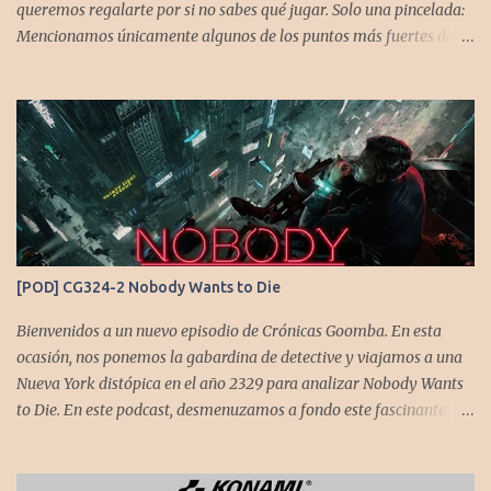
queremos regalarte por si no sabes qué jugar. Solo una pincelada:
Mencionamos únicamente algunos de los puntos más fuertes de
cada título, pero todos tienen profundidad de sobra para explorar.
Variedad de géneros: Hemos evitado repetir géneros para
asegurar que, al menos uno, se adapte a tus gustos. Si te gusta este
tipo de contenido, háznoslo saber para crear nuevas entradas con
otros doce juegos imprescindibles. Cuphead En la mente de los dos
hermanos desarrolladores, la idea de fusionar el arte de las
películas de animación clásica con un juego de disparos (al estilo
Contra o Metal Slug) era una apuesta ganadora. En la ejecución, la
calidad es insuperable. Posee un excelente diseño de niveles,
[POD] CG324-2 Nobody Wants to Die
variedad de jefes, plataformas desafiantes y una música
estupenda. Es un título que te mantiene enganchado a pesar de su
Bienvenidos a un nuevo episodio de Crónicas Goomba. En esta
alta dificultad...
ocasión, nos ponemos la gabardina de detective y viajamos a una
Nueva York distópica en el año 2329 para analizar Nobody Wants
to Die. En este podcast, desmenuzamos a fondo este fascinante
thriller neo-noir de estética cyberpunk, donde la inmortalidad es
posible... pero tiene un precio muy alto. Acompañemos a
@flagstaad quien pasó el título en PS5 y junto a @GoombaVictor