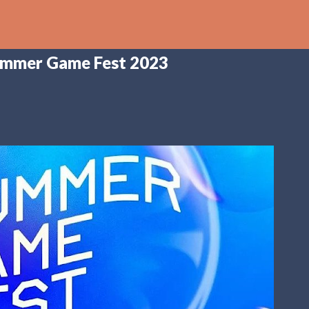
Ir al contenido principal
Summer Game Fest 2023
th
DCAST
[PS5] PLAYSTATION 5
2025
BANDAI NAMCO
SHADOW LABYRINTH