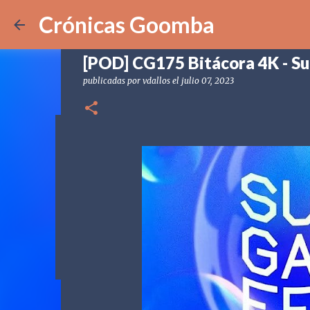
Crónicas Goomba
[POD] CG175 Bitácora 4K - 
publicadas por
vdallos
el
julio 07, 2023
[POD] CG328 Shadow Labyrin
publicadas por
Crónicas Goomba
el
julio 24, 2026
[POD] PO
0