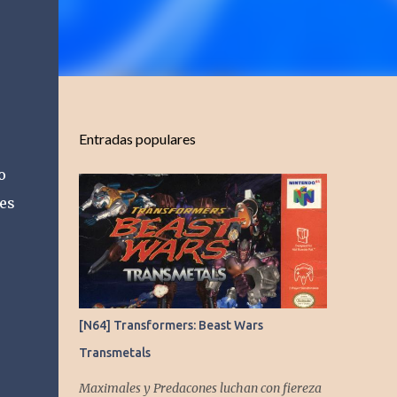
Entradas populares
o
les
[N64] Transformers: Beast Wars
Transmetals
Maximales y Predacones luchan con fiereza