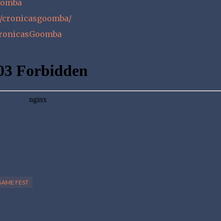
Goomba
/cronicasgoomba/
CronicasGoomba
AME FEST