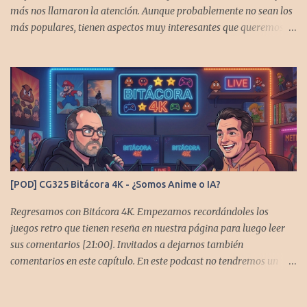
más nos llamaron la atención. Aunque probablemente no sean los
más populares, tienen aspectos muy interesantes que queremos
contarles Los acompañan @GoombaVictor y @flagstaad que no
estarían aquí si no es por ustedes. Muchas gracias a todos los que
nos agregan a sus plataformas de podcast y nos dejan
comentarios en las cuentas de redes. Spotify YouTube. Twitter -
https://x.com/CronicasGoomba Instagram -
https://www.instagram.com/cronicasgoomba/ Facebook -
https://www.facebook.com/CronicasGoomba Si no estamos en tu
plataforma nos puedes agregarcn el código rss:
https://anchor.fm/s/10d1f3318/podcast/rss
[POD] CG325 Bitácora 4K - ¿Somos Anime o IA?
Regresamos con Bitácora 4K. Empezamos recordándoles los
juegos retro que tienen reseña en nuestra página para luego leer
sus comentarios [21:00]. Invitados a dejarnos también
comentarios en este capítulo. En este podcast no tendremos un
tema especial, pero lo usaremos para comentarles algunos
cambios que queremos hacer en el podcast. Los acompañan