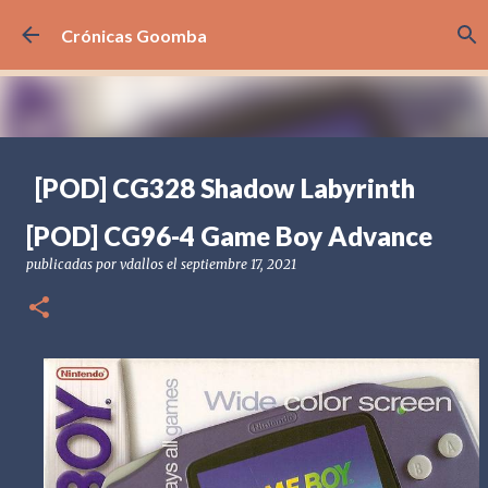
Ir al contenido principal
Crónicas Goomba
[POD] CG328 Shadow Labyrinth
publicadas por
Crónicas Goomba
el
julio 24, 2026
[POD] PODCAST
[POD] CG96-4 Game Boy Advance
[PS5] PLAYSTATION 5
2025
BANDAI NAMCO
publicadas por
vdallos
el
septiembre 17, 2021
SHADOW LABYRINTH
0