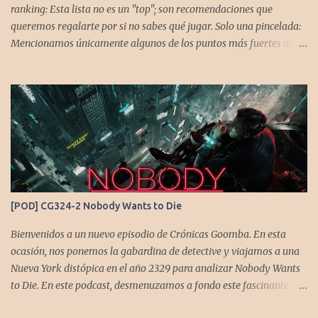
ranking: Esta lista no es un "top"; son recomendaciones que
queremos regalarte por si no sabes qué jugar. Solo una pincelada:
Mencionamos únicamente algunos de los puntos más fuertes de
cada título, pero todos tienen profundidad de sobra para explorar.
Variedad de géneros: Hemos evitado repetir géneros para
asegurar que, al menos uno, se adapte a tus gustos. Si te gusta este
tipo de contenido, háznoslo saber para crear nuevas entradas con
otros doce juegos imprescindibles. Cuphead En la mente de los dos
hermanos desarrolladores, la idea de fusionar el arte de las
películas de animación clásica con un juego de disparos (al estilo
Contra o Metal Slug) era una apuesta ganadora. En la ejecución, la
calidad es insuperable. Posee un excelente diseño de niveles,
[POD] CG324-2 Nobody Wants to Die
variedad de jefes, plataformas desafiantes y una música
estupenda. Es un título que te mantiene enganchado a pesar de su
Bienvenidos a un nuevo episodio de Crónicas Goomba. En esta
alta dificultad...
ocasión, nos ponemos la gabardina de detective y viajamos a una
Nueva York distópica en el año 2329 para analizar Nobody Wants
to Die. En este podcast, desmenuzamos a fondo este fascinante
thriller neo-noir de estética cyberpunk, donde la inmortalidad es