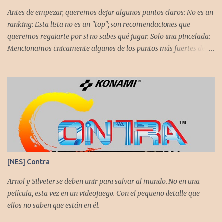
Antes de empezar, queremos dejar algunos puntos claros: No es un
ranking: Esta lista no es un "top"; son recomendaciones que
queremos regalarte por si no sabes qué jugar. Solo una pincelada:
Mencionamos únicamente algunos de los puntos más fuertes de
cada título, pero todos tienen profundidad de sobra para explorar.
Variedad de géneros: Hemos evitado repetir géneros para
asegurar que, al menos uno, se adapte a tus gustos. Si te gusta este
tipo de contenido, háznoslo saber para crear nuevas entradas con
otros doce juegos imprescindibles. Cuphead En la mente de los dos
hermanos desarrolladores, la idea de fusionar el arte de las
películas de animación clásica con un juego de disparos (al estilo
Contra o Metal Slug) era una apuesta ganadora. En la ejecución, la
calidad es insuperable. Posee un excelente diseño de niveles,
[NES] Contra
variedad de jefes, plataformas desafiantes y una música
estupenda. Es un título que te mantiene enganchado a pesar de su
Arnol y Silveter se deben unir para salvar al mundo. No en una
alta dificultad...
película, esta vez en un videojuego. Con el pequeño detalle que
ellos no saben que están en él.