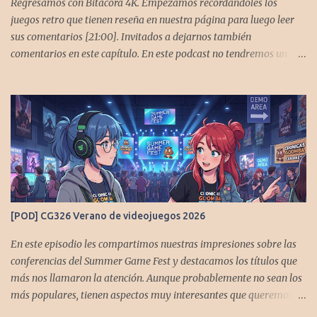
Regresamos con Bitácora 4K. Empezamos recordándoles los
juegos retro que tienen reseña en nuestra página para luego leer
sus comentarios [21:00]. Invitados a dejarnos también
comentarios en este capítulo. En este podcast no tendremos un
tema especial, pero lo usaremos para comentarles algunos
cambios que queremos hacer en el podcast. Los acompañan
@GoombaVictor y @flagstaad que no estarían aquí si no es por
ustedes. Muchas gracias a todos los que nos agregan a sus
plataformas de podcast y nos dejan comentarios en las cuentas de
redes. Spotify YouTube. Twitter -
https://twitter.com/CronicasGoomba Instagram -
https://www.instagram.com/cronicasgoomba/ Facebook -
https://www.facebook.com/CronicasGoomba Si no estamos en tu
[POD] CG326 Verano de videojuegos 2026
plataforma nos puedes agregar con el código rss:
https://anchor.fm/s/10d1f3318/podcast/rss
En este episodio les compartimos nuestras impresiones sobre las
conferencias del Summer Game Fest y destacamos los títulos que
más nos llamaron la atención. Aunque probablemente no sean los
más populares, tienen aspectos muy interesantes que queremos
contarles Los acompañan @GoombaVictor y @flagstaad que no