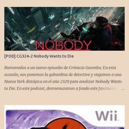
[POD] CG324-2 Nobody Wants to Die
Bienvenidos a un nuevo episodio de Crónicas Goomba. En esta
ocasión, nos ponemos la gabardina de detective y viajamos a una
Nueva York distópica en el año 2329 para analizar Nobody Wants
to Die. En este podcast, desmenuzamos a fondo este fascinante
thriller neo-noir de estética cyberpunk, donde la inmortalidad es
posible... pero tiene un precio muy alto. Acompañemos a
@flagstaad quien pasó el título en PS5 y junto a @GoombaVictor
nos cuenta sus impresiones y vivencias. El juego está disponible
para XBS, PS5 y PC. No sobra comentarles que necesitamos su