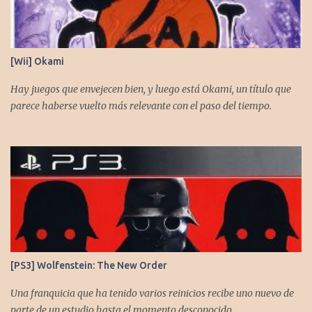
apoyo al seguirnos en: Spotify YouTube. Muchas gracias a todos
los que nos agregan a sus plataformas de podcast y nos dejan
comentarios en nuestras diferentes redes. Twitter -
https://twitter.com/CronicasGoomba Instagram -
[Wii] Okami
https://www.instagram.com/cronicasgoomba/ Facebook -
https://www.facebook.com/CronicasGoomba
Hay juegos que envejecen bien, y luego está Okami, un título que
parece haberse vuelto más relevante con el paso del tiempo.
[PS3] Wolfenstein: The New Order
Una franquicia que ha tenido varios reinicios recibe uno nuevo de
parte de un estudio hasta el momento desconocido.