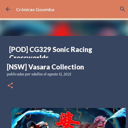
Ir al contenido principal
Crónicas Goomba
[POD] CG329 Sonic Racing
Crossworlds
[NSW] Vasara Collection
publicadas por
Crónicas Goomba
el
julio 31, 2026
[NS2] NINTENDO SWITCH 2
[POD] PODCAST
2025
SEGA
publicadas por
vdallos
el
agosto 11, 2021
SONIC
SONIC RACING CROSSWORLDS
0