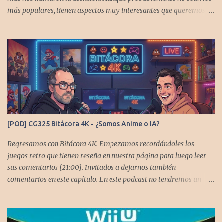
más populares, tienen aspectos muy interesantes que queremos
contarles Los acompañan @GoombaVictor y @flagstaad que no
estarían aquí si no es por ustedes. Muchas gracias a todos los que
nos agregan a sus plataformas de podcast y nos dejan
comentarios en las cuentas de redes. Spotify YouTube. Twitter -
https://x.com/CronicasGoomba Instagram -
https://www.instagram.com/cronicasgoomba/ Facebook -
https://www.facebook.com/CronicasGoomba Si no estamos en tu
plataforma nos puedes agregarcn el código rss:
https://anchor.fm/s/10d1f3318/podcast/rss
[POD] CG325 Bitácora 4K - ¿Somos Anime o IA?
Regresamos con Bitácora 4K. Empezamos recordándoles los
juegos retro que tienen reseña en nuestra página para luego leer
sus comentarios [21:00]. Invitados a dejarnos también
comentarios en este capítulo. En este podcast no tendremos un
tema especial, pero lo usaremos para comentarles algunos
cambios que queremos hacer en el podcast. Los acompañan
@GoombaVictor y @flagstaad que no estarían aquí si no es por