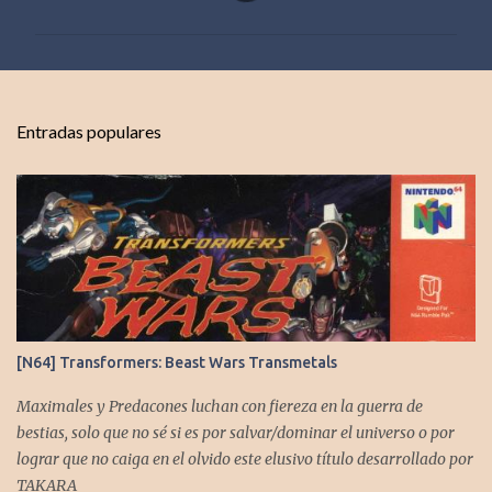
m
e
n
t
Entradas populares
a
r
i
o
s
[N64] Transformers: Beast Wars Transmetals
Maximales y Predacones luchan con fiereza en la guerra de
bestias, solo que no sé si es por salvar/dominar el universo o por
lograr que no caiga en el olvido este elusivo título desarrollado por
TAKARA