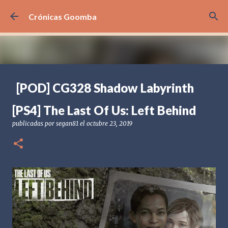
Ir al contenido principal
Crónicas Goomba
[POD] CG328 Shadow Labyrinth
publicadas por
Crónicas Goomba
el
julio 24, 2026
[POD] PODCAST
[PS4] The Last Of Us: Left Behind
[PS5] PLAYSTATION 5
2025
BANDAI NAMCO
publicadas por
segan81
el
octubre 23, 2019
SHADOW LABYRINTH
0