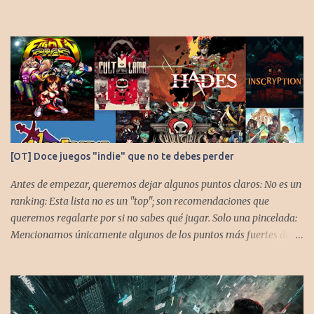
[OT] Doce juegos "indie" que no te debes perder
Antes de empezar, queremos dejar algunos puntos claros: No es un
ranking: Esta lista no es un "top"; son recomendaciones que
queremos regalarte por si no sabes qué jugar. Solo una pincelada:
Mencionamos únicamente algunos de los puntos más fuertes de
cada título, pero todos tienen profundidad de sobra para explorar.
Variedad de géneros: Hemos evitado repetir géneros para
asegurar que, al menos uno, se adapte a tus gustos. Si te gusta este
tipo de contenido, háznoslo saber para crear nuevas entradas con