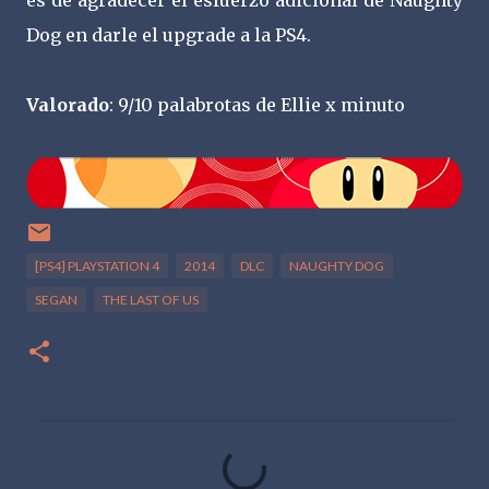
es de agradecer el esfuerzo adicional de Naughty
Dog en darle el upgrade a la PS4.
Valorado
: 9/10 palabrotas de Ellie x minuto
[PS4] PLAYSTATION 4
2014
DLC
NAUGHTY DOG
SEGAN
THE LAST OF US
C
o