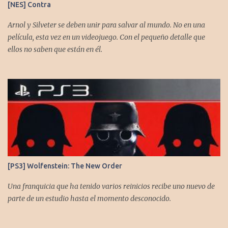
[NES] Contra
https://www.instagram.com/cronicasgoomba/ Facebook -
https://www.facebook.com/CronicasGoomba
Arnol y Silveter se deben unir para salvar al mundo. No en una
película, esta vez en un videojuego. Con el pequeño detalle que
ellos no saben que están en él.
[PS3] Wolfenstein: The New Order
Una franquicia que ha tenido varios reinicios recibe uno nuevo de
parte de un estudio hasta el momento desconocido.