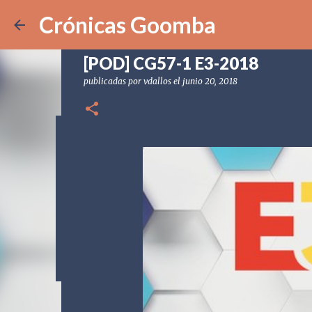
Crónicas Goomba
[POD] CG57-1 E3-2018
publicadas por
vdallos
el
junio 20, 2018
[POD] CG328 Shadow Labyrin
publicadas por
Crónicas Goomba
el
julio 24, 2026
[POD] PO
0