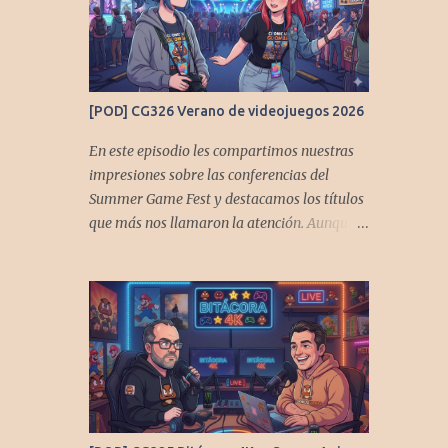
[POD] CG326 Verano de videojuegos 2026
En este episodio les compartimos nuestras
impresiones sobre las conferencias del
Summer Game Fest y destacamos los títulos
que más nos llamaron la atención. Aunque
probablemente no sean los más populares,
tienen aspectos muy interesantes que
queremos contarles Los acompañan
@GoombaVictor y @flagstaad que no
estarían aquí si no es por ustedes. Muchas
gracias a todos los que nos agregan a sus
plataformas de podcast y nos dejan
comentarios en las cuentas de redes. Spotify
YouTube. Twitter -