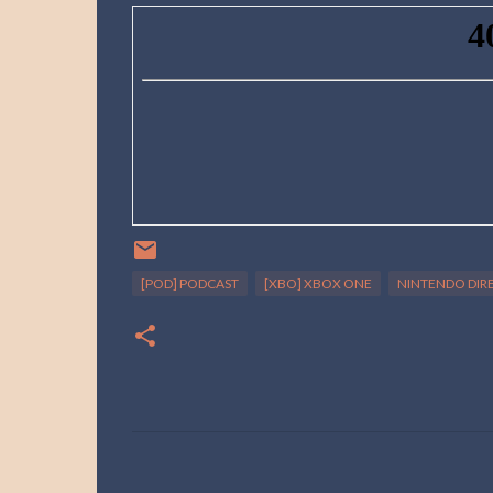
[POD] PODCAST
[XBO] XBOX ONE
NINTENDO DIR
C