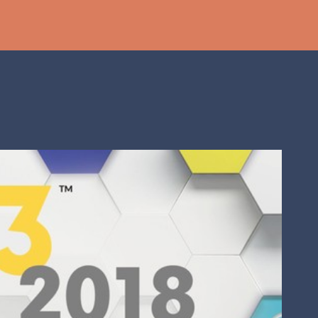
Ir al contenido principal
th
DCAST
[PS5] PLAYSTATION 5
2025
BANDAI NAMCO
SHADOW LABYRINTH