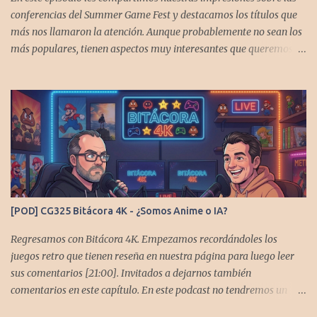
conferencias del Summer Game Fest y destacamos los títulos que
más nos llamaron la atención. Aunque probablemente no sean los
más populares, tienen aspectos muy interesantes que queremos
contarles Los acompañan @GoombaVictor y @flagstaad que no
estarían aquí si no es por ustedes. Muchas gracias a todos los que
nos agregan a sus plataformas de podcast y nos dejan
comentarios en las cuentas de redes. Spotify YouTube. Twitter -
https://x.com/CronicasGoomba Instagram -
https://www.instagram.com/cronicasgoomba/ Facebook -
https://www.facebook.com/CronicasGoomba Si no estamos en tu
plataforma nos puedes agregarcn el código rss:
https://anchor.fm/s/10d1f3318/podcast/rss
[POD] CG325 Bitácora 4K - ¿Somos Anime o IA?
Regresamos con Bitácora 4K. Empezamos recordándoles los
juegos retro que tienen reseña en nuestra página para luego leer
sus comentarios [21:00]. Invitados a dejarnos también
comentarios en este capítulo. En este podcast no tendremos un
tema especial, pero lo usaremos para comentarles algunos