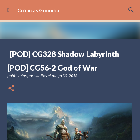
Ir al contenido principal
Crónicas Goomba
[POD] CG328 Shadow Labyrinth
publicadas por
Crónicas Goomba
el
julio 24, 2026
[POD] PODCAST
[POD] CG56-2 God of War
[PS5] PLAYSTATION 5
2025
BANDAI NAMCO
publicadas por
vdallos
el
mayo 30, 2018
SHADOW LABYRINTH
0