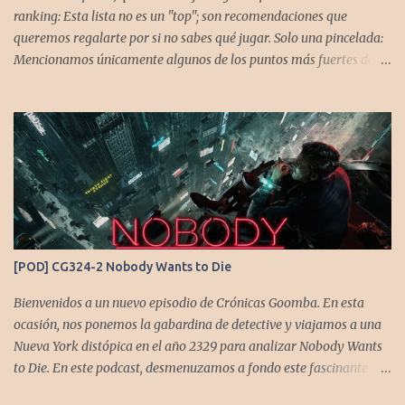
ranking: Esta lista no es un "top"; son recomendaciones que
queremos regalarte por si no sabes qué jugar. Solo una pincelada:
Mencionamos únicamente algunos de los puntos más fuertes de
cada título, pero todos tienen profundidad de sobra para explorar.
Variedad de géneros: Hemos evitado repetir géneros para
asegurar que, al menos uno, se adapte a tus gustos. Si te gusta este
tipo de contenido, háznoslo saber para crear nuevas entradas con
otros doce juegos imprescindibles. Cuphead En la mente de los dos
hermanos desarrolladores, la idea de fusionar el arte de las
películas de animación clásica con un juego de disparos (al estilo
Contra o Metal Slug) era una apuesta ganadora. En la ejecución, la
calidad es insuperable. Posee un excelente diseño de niveles,
[POD] CG324-2 Nobody Wants to Die
variedad de jefes, plataformas desafiantes y una música
estupenda. Es un título que te mantiene enganchado a pesar de su
Bienvenidos a un nuevo episodio de Crónicas Goomba. En esta
alta dificultad...
ocasión, nos ponemos la gabardina de detective y viajamos a una
Nueva York distópica en el año 2329 para analizar Nobody Wants
to Die. En este podcast, desmenuzamos a fondo este fascinante
thriller neo-noir de estética cyberpunk, donde la inmortalidad es