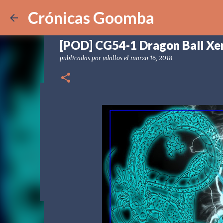
Crónicas Goomba
[POD] CG54-1 Dragon Ball Xe
publicadas por
vdallos
el
marzo 16, 2018
[POD] CG328 Shadow Labyrin
publicadas por
Crónicas Goomba
el
julio 24, 2026
[POD] PO
0