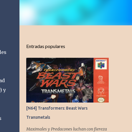
Entradas populares
les
ad
) y
[N64] Transformers: Beast Wars
Transmetals
s
Maximales y Predacones luchan con fiereza