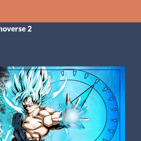
Ir al contenido principal
noverse 2
th
DCAST
[PS5] PLAYSTATION 5
2025
BANDAI NAMCO
SHADOW LABYRINTH