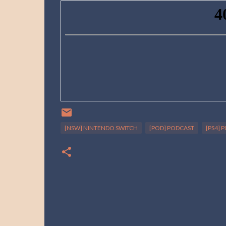
[NSW] NINTENDO SWITCH
[POD] PODCAST
[PS4] 
C