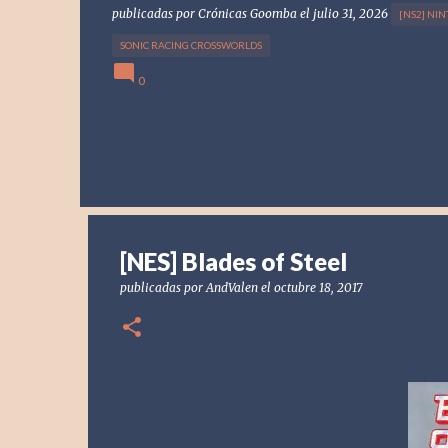
publicadas por
Crónicas Goomba
el
julio 31, 2026
[NS2] NI
SONIC RACING CROSSWORLDS
0
[NES] Blades of Steel
publicadas por
AndValen
el
octubre 18, 2017