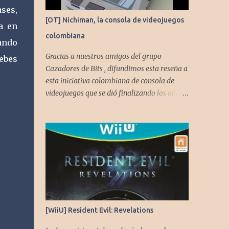
ases,
[OT] Nichiman, la consola de videojuegos
a en
colombiana
uando
Gracias a nuestros amigos del grupo
debes
Cazadores de Bits , difundimos esta reseña a
esta iniciativa colombiana de consola de
videojuegos que se dió finalizando los años
80's y principios de los 90's.
[WiiU] Resident Evil: Revelations