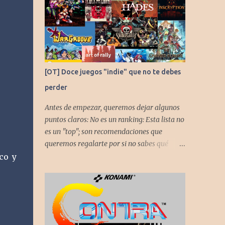
[OT] Doce juegos "indie" que no te debes
perder
Antes de empezar, queremos dejar algunos
puntos claros: No es un ranking: Esta lista no
es un "top"; son recomendaciones que
queremos regalarte por si no sabes qué
jugar. Solo una pincelada: Mencionamos
co y
únicamente algunos de los puntos más
fuertes de cada título, pero todos tienen
profundidad de sobra para explorar.
Variedad de géneros: Hemos evitado repetir
géneros para asegurar que, al menos uno, se