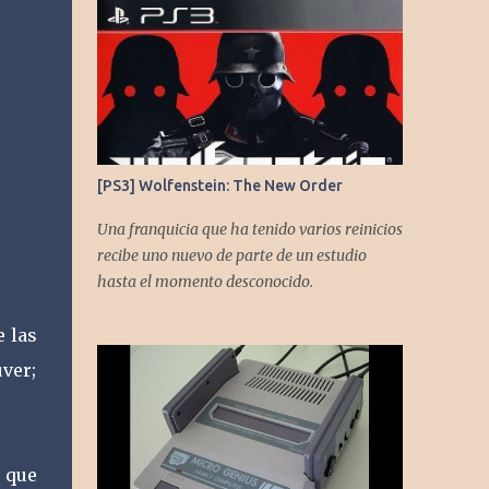
https://twitter.com/CronicasGoomba
Instagram -
https://www.instagram.com/cronicasgoomb
a/ Facebook -
https://www.facebook.com/CronicasGoomb
a
[PS3] Wolfenstein: The New Order
Una franquicia que ha tenido varios reinicios
recibe uno nuevo de parte de un estudio
hasta el momento desconocido.
e las
ver;
a que